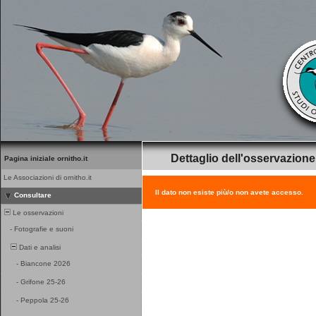
Dettaglio dell'osservazione
Pagina iniziale ornitho.it
Le Associazioni di ornitho.it
Il dato non esiste più/o non avete accesso.
Consultare
Le osservazioni
-
Fotografie e suoni
Dati e analisi
-
Biancone 2026
-
Grifone 25-26
-
Peppola 25-26