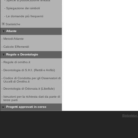
-
Specie a pubblicazione limitata
-
Spiegazione dei simboli
-
Le domande più frequenti
Statistiche
Atlante
-
Metodi Atlante
-
Calcolo Effemeridi
Regole e Deontologie
-
Regole di ornitho.it
-
Deontologia di S.H.I. (Rettili e Anfibi)
-
Codice di Condotta per gli Osservatori di
Uccelli di Ornitho.it
-
Deontologia di Odonata.it (Libellule)
-
Istruzioni per la richiesta dati da parte di
terze parti
Progetti approvati in corso
Biolovision