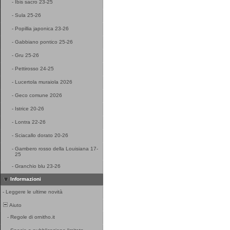
-
Ibis sacro 23-25
-
Sula 25-26
-
Popillia japonica 23-26
-
Gabbiano pontico 25-26
-
Gru 25-26
-
Pettirosso 24-25
-
Lucertola muraiola 2026
-
Geco comune 2026
-
Istrice 20-26
-
Lontra 22-26
-
Sciacallo dorato 20-26
-
Gambero rosso della Louisiana 17-
25
-
Granchio blu 23-26
Informazioni
-
Leggere le ultime novità
Aiuto
-
Regole di ornitho.it