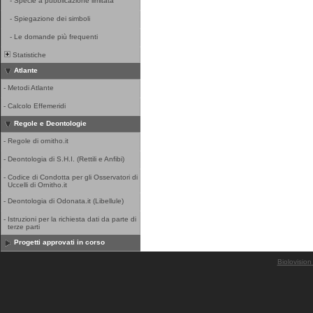
-
Specie a pubblicazione limitata
-
Spiegazione dei simboli
-
Le domande più frequenti
Statistiche
Atlante
-
Metodi Atlante
-
Calcolo Effemeridi
Regole e Deontologie
-
Regole di ornitho.it
-
Deontologia di S.H.I. (Rettili e Anfibi)
-
Codice di Condotta per gli Osservatori di
Uccelli di Ornitho.it
-
Deontologia di Odonata.it (Libellule)
-
Istruzioni per la richiesta dati da parte di
terze parti
Progetti approvati in corso
Biolovision