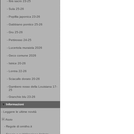
-
Ibis sacro 23-25
-
Sula 25-26
-
Popillia japonica 23-26
-
Gabbiano pontico 25-26
-
Gru 25-26
-
Pettirosso 24-25
-
Lucertola muraiola 2026
-
Geco comune 2026
-
Istrice 20-26
-
Lontra 22-26
-
Sciacallo dorato 20-26
-
Gambero rosso della Louisiana 17-
25
-
Granchio blu 23-26
Informazioni
-
Leggere le ultime novità
Aiuto
-
Regole di ornitho.it