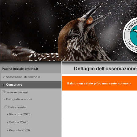
Dettaglio dell'osservazione
Pagina iniziale ornitho.it
Le Associazioni di ornitho.it
Il dato non esiste più/o non avete accesso.
Consultare
Le osservazioni
-
Fotografie e suoni
Dati e analisi
-
Biancone 2026
-
Grifone 25-26
-
Peppola 25-26