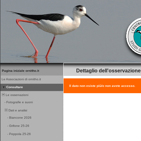
Dettaglio dell'osservazione
Pagina iniziale ornitho.it
Le Associazioni di ornitho.it
Il dato non esiste più/o non avete accesso.
Consultare
Le osservazioni
-
Fotografie e suoni
Dati e analisi
-
Biancone 2026
-
Grifone 25-26
-
Peppola 25-26