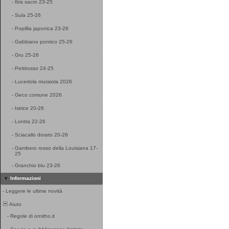
-
Ibis sacro 23-25
-
Sula 25-26
-
Popillia japonica 23-26
-
Gabbiano pontico 25-26
-
Gru 25-26
-
Pettirosso 24-25
-
Lucertola muraiola 2026
-
Geco comune 2026
-
Istrice 20-26
-
Lontra 22-26
-
Sciacallo dorato 20-26
-
Gambero rosso della Louisiana 17-
25
-
Granchio blu 23-26
Informazioni
-
Leggere le ultime novità
Aiuto
-
Regole di ornitho.it