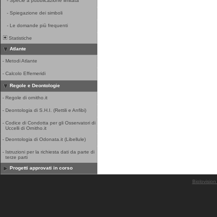
-
Specie a pubblicazione limitata
-
Spiegazione dei simboli
-
Le domande più frequenti
Statistiche
Atlante
-
Metodi Atlante
-
Calcolo Effemeridi
Regole e Deontologie
-
Regole di ornitho.it
-
Deontologia di S.H.I. (Rettili e Anfibi)
-
Codice di Condotta per gli Osservatori di
Uccelli di Ornitho.it
-
Deontologia di Odonata.it (Libellule)
-
Istruzioni per la richiesta dati da parte di
terze parti
Progetti approvati in corso
Biolovision