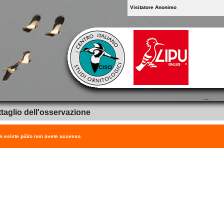
Visitatore Anonimo
taglio dell'osservazione
on esiste più/o non avete accesso.