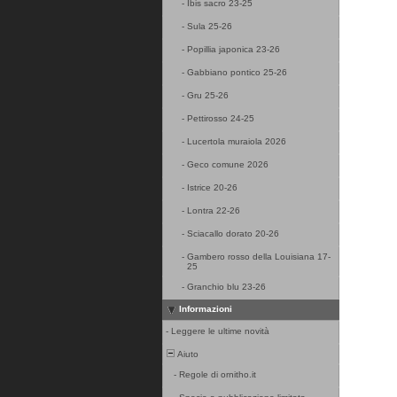
-
Ibis sacro 23-25
-
Sula 25-26
-
Popillia japonica 23-26
-
Gabbiano pontico 25-26
-
Gru 25-26
-
Pettirosso 24-25
-
Lucertola muraiola 2026
-
Geco comune 2026
-
Istrice 20-26
-
Lontra 22-26
-
Sciacallo dorato 20-26
-
Gambero rosso della Louisiana 17-
25
-
Granchio blu 23-26
Informazioni
-
Leggere le ultime novità
Aiuto
-
Regole di ornitho.it