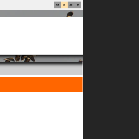
en
it
de
fr