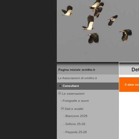
Det
Pagina iniziale ornitho.it
Le Associazioni di ornitho.it
Il dato n
Consultare
Le osservazioni
-
Fotografie e suoni
Dati e analisi
-
Biancone 2026
-
Grifone 25-26
-
Peppola 25-26