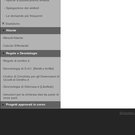
-
Specie a pubblicazione limitata
-
Spiegazione dei simboli
-
Le domande più frequenti
Statistiche
Atlante
-
Metodi Atlante
-
Calcolo Effemeridi
Regole e Deontologie
-
Regole di ornitho.it
-
Deontologia di S.H.I. (Rettili e Anfibi)
-
Codice di Condotta per gli Osservatori di
Uccelli di Ornitho.it
-
Deontologia di Odonata.it (Libellule)
-
Istruzioni per la richiesta dati da parte di
terze parti
Progetti approvati in corso
Biolovision