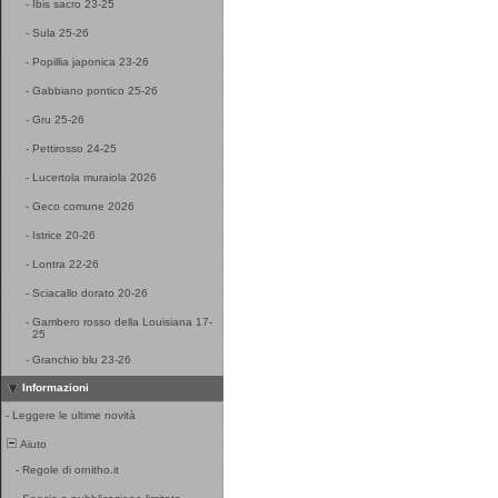
-
Ibis sacro 23-25
-
Sula 25-26
-
Popillia japonica 23-26
-
Gabbiano pontico 25-26
-
Gru 25-26
-
Pettirosso 24-25
-
Lucertola muraiola 2026
-
Geco comune 2026
-
Istrice 20-26
-
Lontra 22-26
-
Sciacallo dorato 20-26
-
Gambero rosso della Louisiana 17-
25
-
Granchio blu 23-26
Informazioni
-
Leggere le ultime novità
Aiuto
-
Regole di ornitho.it