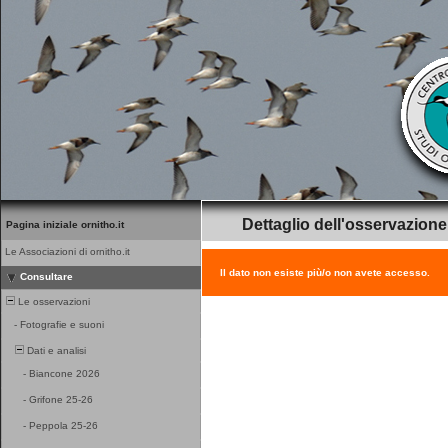
Dettaglio dell'osservazione
Pagina iniziale ornitho.it
Le Associazioni di ornitho.it
Il dato non esiste più/o non avete accesso.
Consultare
Le osservazioni
-
Fotografie e suoni
Dati e analisi
-
Biancone 2026
-
Grifone 25-26
-
Peppola 25-26