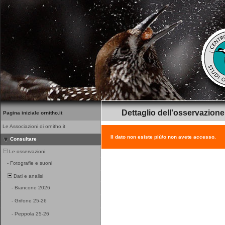
Dettaglio dell'osservazione
Pagina iniziale ornitho.it
Le Associazioni di ornitho.it
Il dato non esiste più/o non avete accesso.
Consultare
Le osservazioni
-
Fotografie e suoni
Dati e analisi
-
Biancone 2026
-
Grifone 25-26
-
Peppola 25-26