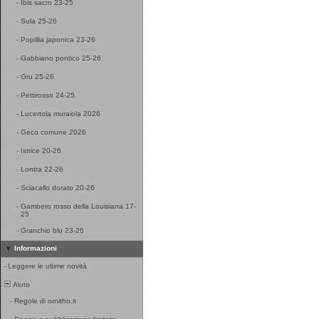
-
Ibis sacro 23-25
-
Sula 25-26
-
Popillia japonica 23-26
-
Gabbiano pontico 25-26
-
Gru 25-26
-
Pettirosso 24-25
-
Lucertola muraiola 2026
-
Geco comune 2026
-
Istrice 20-26
-
Lontra 22-26
-
Sciacallo dorato 20-26
-
Gambero rosso della Louisiana 17-
25
-
Granchio blu 23-26
Informazioni
-
Leggere le ultime novità
Aiuto
-
Regole di ornitho.it