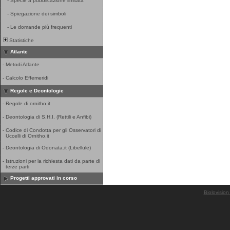
-
Specie a pubblicazione limitata
-
Spiegazione dei simboli
-
Le domande più frequenti
Statistiche
Atlante
-
Metodi Atlante
-
Calcolo Effemeridi
Regole e Deontologie
-
Regole di ornitho.it
-
Deontologia di S.H.I. (Rettili e Anfibi)
-
Codice di Condotta per gli Osservatori di
Uccelli di Ornitho.it
-
Deontologia di Odonata.it (Libellule)
-
Istruzioni per la richiesta dati da parte di
terze parti
Progetti approvati in corso
Biolovision