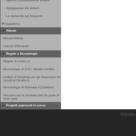
-
Specie a pubblicazione limitata
-
Spiegazione dei simboli
-
Le domande più frequenti
Statistiche
Atlante
-
Metodi Atlante
-
Calcolo Effemeridi
Regole e Deontologie
-
Regole di ornitho.it
-
Deontologia di S.H.I. (Rettili e Anfibi)
-
Codice di Condotta per gli Osservatori di
Uccelli di Ornitho.it
-
Deontologia di Odonata.it (Libellule)
-
Istruzioni per la richiesta dati da parte di
terze parti
Progetti approvati in corso
Biolovision