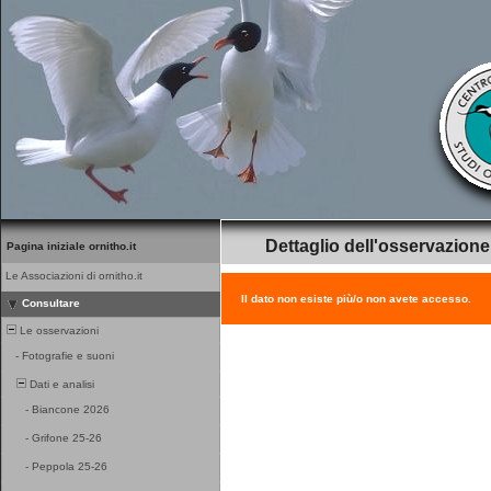
Dettaglio dell'osservazione
Pagina iniziale ornitho.it
Le Associazioni di ornitho.it
Il dato non esiste più/o non avete accesso.
Consultare
Le osservazioni
-
Fotografie e suoni
Dati e analisi
-
Biancone 2026
-
Grifone 25-26
-
Peppola 25-26