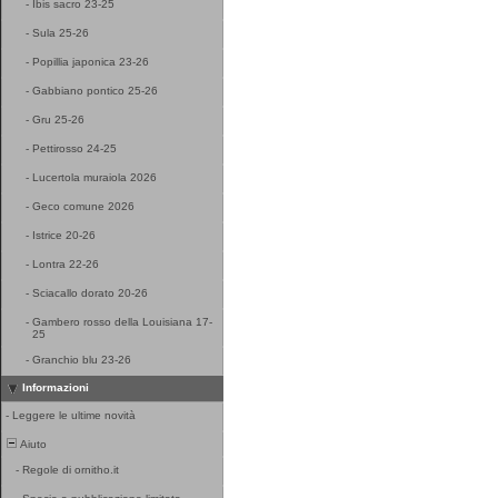
-
Ibis sacro 23-25
-
Sula 25-26
-
Popillia japonica 23-26
-
Gabbiano pontico 25-26
-
Gru 25-26
-
Pettirosso 24-25
-
Lucertola muraiola 2026
-
Geco comune 2026
-
Istrice 20-26
-
Lontra 22-26
-
Sciacallo dorato 20-26
-
Gambero rosso della Louisiana 17-
25
-
Granchio blu 23-26
Informazioni
-
Leggere le ultime novità
Aiuto
-
Regole di ornitho.it