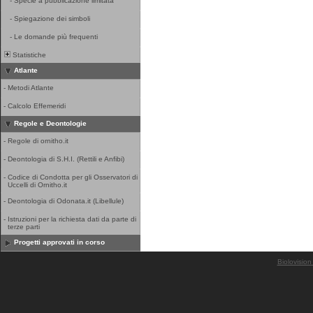
-
Specie a pubblicazione limitata
-
Spiegazione dei simboli
-
Le domande più frequenti
Statistiche
Atlante
-
Metodi Atlante
-
Calcolo Effemeridi
Regole e Deontologie
-
Regole di ornitho.it
-
Deontologia di S.H.I. (Rettili e Anfibi)
-
Codice di Condotta per gli Osservatori di
Uccelli di Ornitho.it
-
Deontologia di Odonata.it (Libellule)
-
Istruzioni per la richiesta dati da parte di
terze parti
Progetti approvati in corso
Biolovision