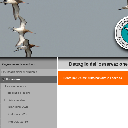
Dettaglio dell'osservazione
Pagina iniziale ornitho.it
Le Associazioni di ornitho.it
Il dato non esiste più/o non avete accesso.
Consultare
Le osservazioni
-
Fotografie e suoni
Dati e analisi
-
Biancone 2026
-
Grifone 25-26
-
Peppola 25-26