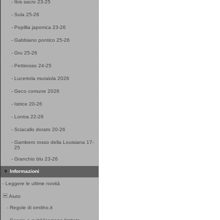
-
Ibis sacro 23-25
-
Sula 25-26
-
Popillia japonica 23-26
-
Gabbiano pontico 25-26
-
Gru 25-26
-
Pettirosso 24-25
-
Lucertola muraiola 2026
-
Geco comune 2026
-
Istrice 20-26
-
Lontra 22-26
-
Sciacallo dorato 20-26
-
Gambero rosso della Louisiana 17-
25
-
Granchio blu 23-26
Informazioni
-
Leggere le ultime novità
Aiuto
-
Regole di ornitho.it