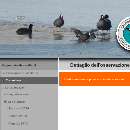
Dettaglio dell'osservazione
Pagina iniziale ornitho.it
Le Associazioni di ornitho.it
Il dato non esiste più/o non avete accesso.
Consultare
Le osservazioni
-
Fotografie e suoni
Dati e analisi
-
Biancone 2026
-
Grifone 25-26
-
Peppola 25-26