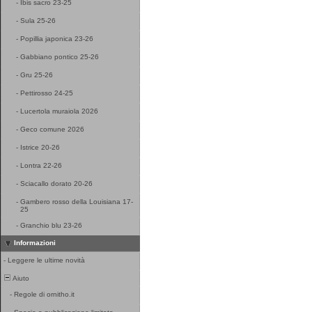
-
Ibis sacro 23-25
-
Sula 25-26
-
Popillia japonica 23-26
-
Gabbiano pontico 25-26
-
Gru 25-26
-
Pettirosso 24-25
-
Lucertola muraiola 2026
-
Geco comune 2026
-
Istrice 20-26
-
Lontra 22-26
-
Sciacallo dorato 20-26
-
Gambero rosso della Louisiana 17-
25
-
Granchio blu 23-26
Informazioni
-
Leggere le ultime novità
Aiuto
-
Regole di ornitho.it