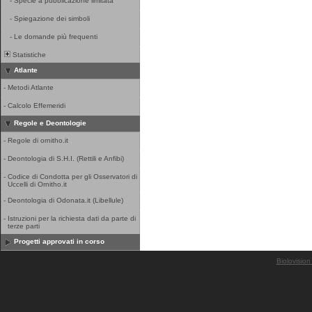
-
Specie a pubblicazione limitata
-
Spiegazione dei simboli
-
Le domande più frequenti
Statistiche
Atlante
-
Metodi Atlante
-
Calcolo Effemeridi
Regole e Deontologie
-
Regole di ornitho.it
-
Deontologia di S.H.I. (Rettili e Anfibi)
-
Codice di Condotta per gli Osservatori di
Uccelli di Ornitho.it
-
Deontologia di Odonata.it (Libellule)
-
Istruzioni per la richiesta dati da parte di
terze parti
Progetti approvati in corso
Biolovision