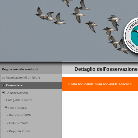
Dettaglio dell'osservazione
Pagina iniziale ornitho.it
Le Associazioni di ornitho.it
Il dato non esiste più/o non avete accesso.
Consultare
Le osservazioni
-
Fotografie e suoni
Dati e analisi
-
Biancone 2026
-
Grifone 25-26
-
Peppola 25-26