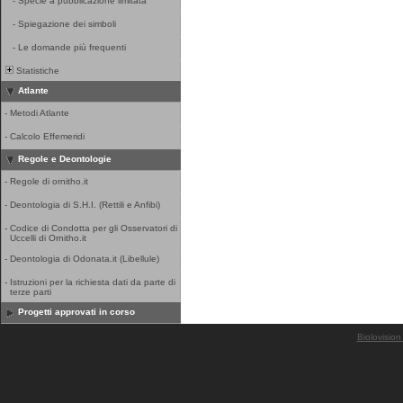
-
Specie a pubblicazione limitata
-
Spiegazione dei simboli
-
Le domande più frequenti
Statistiche
Atlante
-
Metodi Atlante
-
Calcolo Effemeridi
Regole e Deontologie
-
Regole di ornitho.it
-
Deontologia di S.H.I. (Rettili e Anfibi)
-
Codice di Condotta per gli Osservatori di
Uccelli di Ornitho.it
-
Deontologia di Odonata.it (Libellule)
-
Istruzioni per la richiesta dati da parte di
terze parti
Progetti approvati in corso
Biolovision