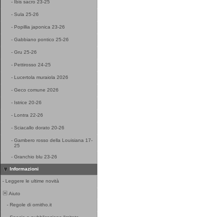
-
Ibis sacro 23-25
-
Sula 25-26
-
Popillia japonica 23-26
-
Gabbiano pontico 25-26
-
Gru 25-26
-
Pettirosso 24-25
-
Lucertola muraiola 2026
-
Geco comune 2026
-
Istrice 20-26
-
Lontra 22-26
-
Sciacallo dorato 20-26
-
Gambero rosso della Louisiana 17-
25
-
Granchio blu 23-26
Informazioni
-
Leggere le ultime novità
Aiuto
-
Regole di ornitho.it