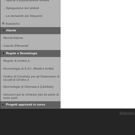
-
Specie a pubblicazione limitata
-
Spiegazione dei simboli
-
Le domande più frequenti
Statistiche
Atlante
-
Metodi Atlante
-
Calcolo Effemeridi
Regole e Deontologie
-
Regole di ornitho.it
-
Deontologia di S.H.I. (Rettili e Anfibi)
-
Codice di Condotta per gli Osservatori di
Uccelli di Ornitho.it
-
Deontologia di Odonata.it (Libellule)
-
Istruzioni per la richiesta dati da parte di
terze parti
Progetti approvati in corso
Biolovision