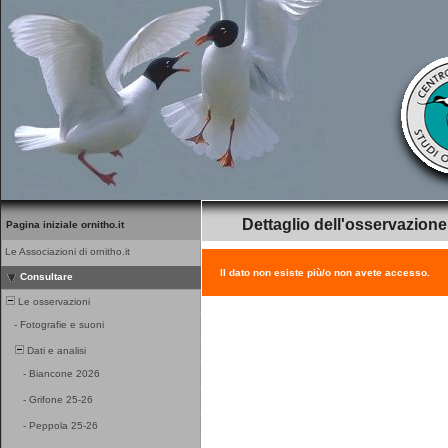
Dettaglio dell'osservazione
Pagina iniziale ornitho.it
Le Associazioni di ornitho.it
Il dato non esiste più/o non avete accesso.
Consultare
Le osservazioni
-
Fotografie e suoni
Dati e analisi
-
Biancone 2026
-
Grifone 25-26
-
Peppola 25-26