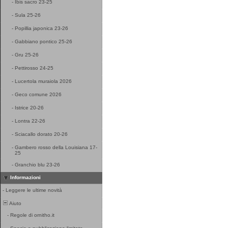
-
Ibis sacro 23-25
-
Sula 25-26
-
Popillia japonica 23-26
-
Gabbiano pontico 25-26
-
Gru 25-26
-
Pettirosso 24-25
-
Lucertola muraiola 2026
-
Geco comune 2026
-
Istrice 20-26
-
Lontra 22-26
-
Sciacallo dorato 20-26
-
Gambero rosso della Louisiana 17-
25
-
Granchio blu 23-26
Informazioni
-
Leggere le ultime novità
Aiuto
-
Regole di ornitho.it