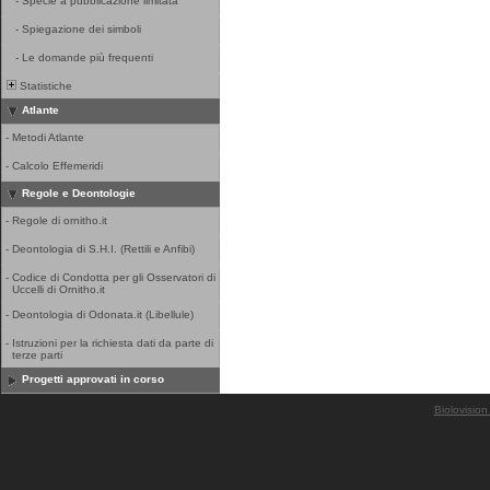
-
Specie a pubblicazione limitata
-
Spiegazione dei simboli
-
Le domande più frequenti
Statistiche
Atlante
-
Metodi Atlante
-
Calcolo Effemeridi
Regole e Deontologie
-
Regole di ornitho.it
-
Deontologia di S.H.I. (Rettili e Anfibi)
-
Codice di Condotta per gli Osservatori di
Uccelli di Ornitho.it
-
Deontologia di Odonata.it (Libellule)
-
Istruzioni per la richiesta dati da parte di
terze parti
Progetti approvati in corso
Biolovision