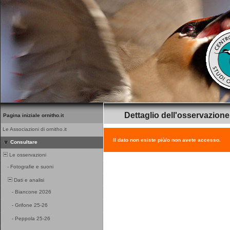
Dettaglio dell'osservazione
Pagina iniziale ornitho.it
Le Associazioni di ornitho.it
Il dato non esiste più/o non avete accesso.
Consultare
Le osservazioni
-
Fotografie e suoni
Dati e analisi
-
Biancone 2026
-
Grifone 25-26
-
Peppola 25-26