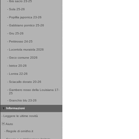
-
Ibis sacro 23-25
-
Sula 25-26
-
Popillia japonica 23-26
-
Gabbiano pontico 25-26
-
Gru 25-26
-
Pettirosso 24-25
-
Lucertola muraiola 2026
-
Geco comune 2026
-
Istrice 20-26
-
Lontra 22-26
-
Sciacallo dorato 20-26
-
Gambero rosso della Louisiana 17-
25
-
Granchio blu 23-26
Informazioni
-
Leggere le ultime novità
Aiuto
-
Regole di ornitho.it