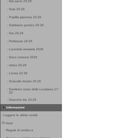
-
Ibis sacro 23-25
-
Sula 25-26
-
Popillia japonica 23-26
-
Gabbiano pontico 25-26
-
Gru 25-26
-
Pettirosso 24-25
-
Lucertola muraiola 2026
-
Geco comune 2026
-
Istrice 20-26
-
Lontra 22-26
-
Sciacallo dorato 20-26
-
Gambero rosso della Louisiana 17-
25
-
Granchio blu 23-26
Informazioni
-
Leggere le ultime novità
Aiuto
-
Regole di ornitho.it