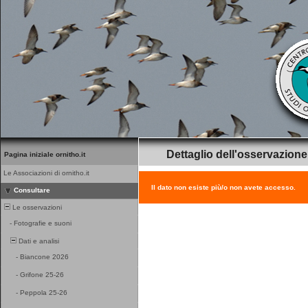
Dettaglio dell'osservazione
Pagina iniziale ornitho.it
Le Associazioni di ornitho.it
Il dato non esiste più/o non avete accesso.
Consultare
Le osservazioni
-
Fotografie e suoni
Dati e analisi
-
Biancone 2026
-
Grifone 25-26
-
Peppola 25-26