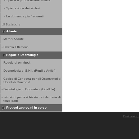
-
Specie a pubblicazione limitata
-
Spiegazione dei simboli
-
Le domande più frequenti
Statistiche
Atlante
-
Metodi Atlante
-
Calcolo Effemeridi
Regole e Deontologie
-
Regole di ornitho.it
-
Deontologia di S.H.I. (Rettili e Anfibi)
-
Codice di Condotta per gli Osservatori di
Uccelli di Ornitho.it
-
Deontologia di Odonata.it (Libellule)
-
Istruzioni per la richiesta dati da parte di
terze parti
Progetti approvati in corso
Biolovision