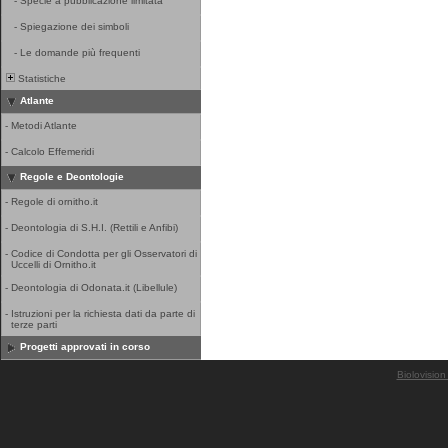
-
Specie a pubblicazione limitata
-
Spiegazione dei simboli
-
Le domande più frequenti
Statistiche
Atlante
-
Metodi Atlante
-
Calcolo Effemeridi
Regole e Deontologie
-
Regole di ornitho.it
-
Deontologia di S.H.I. (Rettili e Anfibi)
-
Codice di Condotta per gli Osservatori di
Uccelli di Ornitho.it
-
Deontologia di Odonata.it (Libellule)
-
Istruzioni per la richiesta dati da parte di
terze parti
Progetti approvati in corso
Biolovision