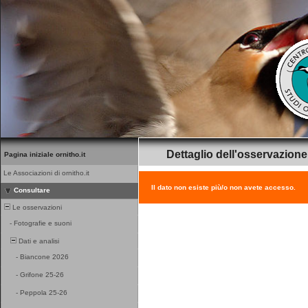
Dettaglio dell'osservazione
Pagina iniziale ornitho.it
Le Associazioni di ornitho.it
Il dato non esiste più/o non avete accesso.
Consultare
Le osservazioni
-
Fotografie e suoni
Dati e analisi
-
Biancone 2026
-
Grifone 25-26
-
Peppola 25-26