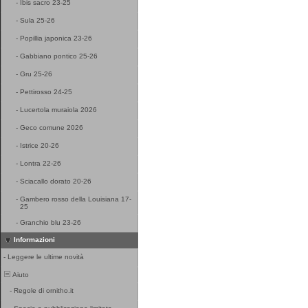
-
Ibis sacro 23-25
-
Sula 25-26
-
Popillia japonica 23-26
-
Gabbiano pontico 25-26
-
Gru 25-26
-
Pettirosso 24-25
-
Lucertola muraiola 2026
-
Geco comune 2026
-
Istrice 20-26
-
Lontra 22-26
-
Sciacallo dorato 20-26
-
Gambero rosso della Louisiana 17-
25
-
Granchio blu 23-26
Informazioni
-
Leggere le ultime novità
Aiuto
-
Regole di ornitho.it