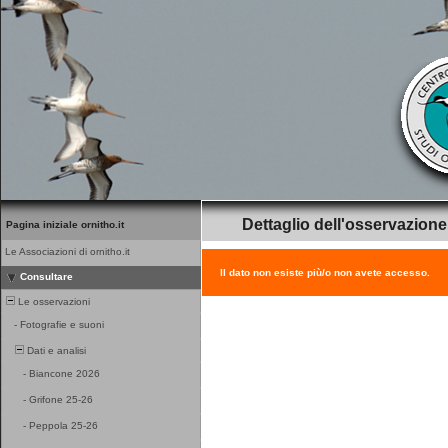
Dettaglio dell'osservazione
Pagina iniziale ornitho.it
Le Associazioni di ornitho.it
Il dato non esiste più/o non avete accesso.
Consultare
Le osservazioni
-
Fotografie e suoni
Dati e analisi
-
Biancone 2026
-
Grifone 25-26
-
Peppola 25-26