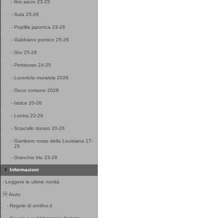
-
Ibis sacro 23-25
-
Sula 25-26
-
Popillia japonica 23-26
-
Gabbiano pontico 25-26
-
Gru 25-26
-
Pettirosso 24-25
-
Lucertola muraiola 2026
-
Geco comune 2026
-
Istrice 20-26
-
Lontra 22-26
-
Sciacallo dorato 20-26
-
Gambero rosso della Louisiana 17-
25
-
Granchio blu 23-26
Informazioni
-
Leggere le ultime novità
Aiuto
-
Regole di ornitho.it