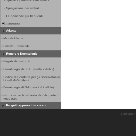
-
Specie a pubblicazione limitata
-
Spiegazione dei simboli
-
Le domande più frequenti
Statistiche
Atlante
-
Metodi Atlante
-
Calcolo Effemeridi
Regole e Deontologie
-
Regole di ornitho.it
-
Deontologia di S.H.I. (Rettili e Anfibi)
-
Codice di Condotta per gli Osservatori di
Uccelli di Ornitho.it
-
Deontologia di Odonata.it (Libellule)
-
Istruzioni per la richiesta dati da parte di
terze parti
Progetti approvati in corso
Biolovision