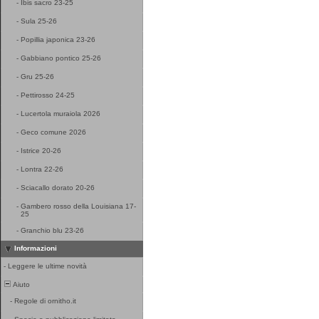
-
Ibis sacro 23-25
-
Sula 25-26
-
Popillia japonica 23-26
-
Gabbiano pontico 25-26
-
Gru 25-26
-
Pettirosso 24-25
-
Lucertola muraiola 2026
-
Geco comune 2026
-
Istrice 20-26
-
Lontra 22-26
-
Sciacallo dorato 20-26
-
Gambero rosso della Louisiana 17-
25
-
Granchio blu 23-26
Informazioni
-
Leggere le ultime novità
Aiuto
-
Regole di ornitho.it