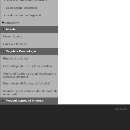
-
Specie a pubblicazione limitata
-
Spiegazione dei simboli
-
Le domande più frequenti
Statistiche
Atlante
-
Metodi Atlante
-
Calcolo Effemeridi
Regole e Deontologie
-
Regole di ornitho.it
-
Deontologia di S.H.I. (Rettili e Anfibi)
-
Codice di Condotta per gli Osservatori di
Uccelli di Ornitho.it
-
Deontologia di Odonata.it (Libellule)
-
Istruzioni per la richiesta dati da parte di
terze parti
Progetti approvati in corso
Biolovision