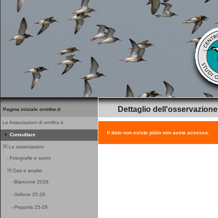
Dettaglio dell'osservazione
Pagina iniziale ornitho.it
Le Associazioni di ornitho.it
Il dato non esiste più/o non avete accesso.
Consultare
Le osservazioni
-
Fotografie e suoni
Dati e analisi
-
Biancone 2026
-
Grifone 25-26
-
Peppola 25-26