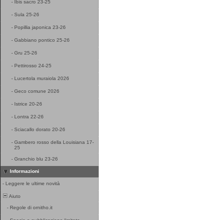
-
Ibis sacro 23-25
-
Sula 25-26
-
Popillia japonica 23-26
-
Gabbiano pontico 25-26
-
Gru 25-26
-
Pettirosso 24-25
-
Lucertola muraiola 2026
-
Geco comune 2026
-
Istrice 20-26
-
Lontra 22-26
-
Sciacallo dorato 20-26
-
Gambero rosso della Louisiana 17-
25
-
Granchio blu 23-26
Informazioni
-
Leggere le ultime novità
Aiuto
-
Regole di ornitho.it