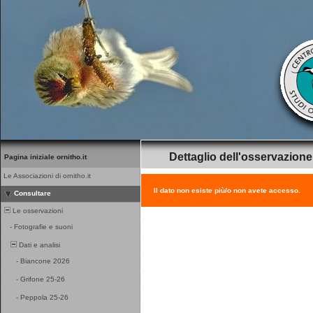
Dettaglio dell'osservazione
Pagina iniziale ornitho.it
Le Associazioni di ornitho.it
Il dato non esiste più/o non avete accesso.
Consultare
Le osservazioni
-
Fotografie e suoni
Dati e analisi
-
Biancone 2026
-
Grifone 25-26
-
Peppola 25-26