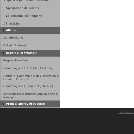
-
Specie a pubblicazione limitata
-
Spiegazione dei simboli
-
Le domande più frequenti
Statistiche
Atlante
-
Metodi Atlante
-
Calcolo Effemeridi
Regole e Deontologie
-
Regole di ornitho.it
-
Deontologia di S.H.I. (Rettili e Anfibi)
-
Codice di Condotta per gli Osservatori di
Uccelli di Ornitho.it
-
Deontologia di Odonata.it (Libellule)
-
Istruzioni per la richiesta dati da parte di
terze parti
Progetti approvati in corso
Biolovision