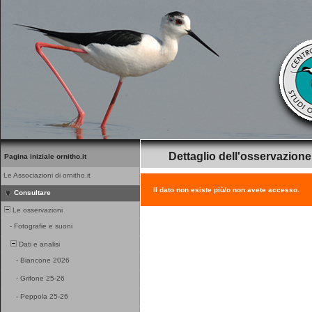
Dettaglio dell'osservazione
Pagina iniziale ornitho.it
Le Associazioni di ornitho.it
Il dato non esiste più/o non avete accesso.
Consultare
Le osservazioni
-
Fotografie e suoni
Dati e analisi
-
Biancone 2026
-
Grifone 25-26
-
Peppola 25-26