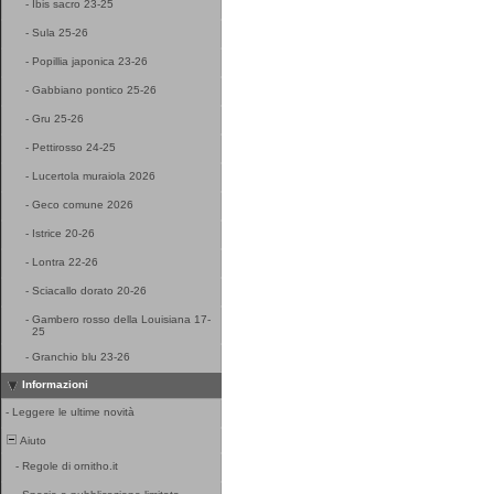
-
Ibis sacro 23-25
-
Sula 25-26
-
Popillia japonica 23-26
-
Gabbiano pontico 25-26
-
Gru 25-26
-
Pettirosso 24-25
-
Lucertola muraiola 2026
-
Geco comune 2026
-
Istrice 20-26
-
Lontra 22-26
-
Sciacallo dorato 20-26
-
Gambero rosso della Louisiana 17-
25
-
Granchio blu 23-26
Informazioni
-
Leggere le ultime novità
Aiuto
-
Regole di ornitho.it