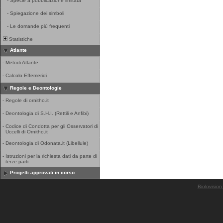
-
Specie a pubblicazione limitata
-
Spiegazione dei simboli
-
Le domande più frequenti
Statistiche
Atlante
-
Metodi Atlante
-
Calcolo Effemeridi
Regole e Deontologie
-
Regole di ornitho.it
-
Deontologia di S.H.I. (Rettili e Anfibi)
-
Codice di Condotta per gli Osservatori di
Uccelli di Ornitho.it
-
Deontologia di Odonata.it (Libellule)
-
Istruzioni per la richiesta dati da parte di
terze parti
Progetti approvati in corso
Biolovision