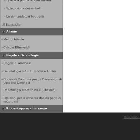
-
Specie a pubblicazione limitata
-
Spiegazione dei simboli
-
Le domande più frequenti
Statistiche
Atlante
-
Metodi Atlante
-
Calcolo Effemeridi
Regole e Deontologie
-
Regole di ornitho.it
-
Deontologia di S.H.I. (Rettili e Anfibi)
-
Codice di Condotta per gli Osservatori di
Uccelli di Ornitho.it
-
Deontologia di Odonata.it (Libellule)
-
Istruzioni per la richiesta dati da parte di
terze parti
Progetti approvati in corso
Biolovision