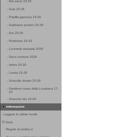
-
Ibis sacro 23-25
-
Sula 25-26
-
Popillia japonica 23-26
-
Gabbiano pontico 25-26
-
Gru 25-26
-
Pettirosso 24-25
-
Lucertola muraiola 2026
-
Geco comune 2026
-
Istrice 20-26
-
Lontra 22-26
-
Sciacallo dorato 20-26
-
Gambero rosso della Louisiana 17-
25
-
Granchio blu 23-26
Informazioni
-
Leggere le ultime novità
Aiuto
-
Regole di ornitho.it