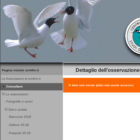
Dettaglio dell'osservazione
Pagina iniziale ornitho.it
Le Associazioni di ornitho.it
Il dato non esiste più/o non avete accesso.
Consultare
Le osservazioni
-
Fotografie e suoni
Dati e analisi
-
Biancone 2026
-
Grifone 25-26
-
Peppola 25-26