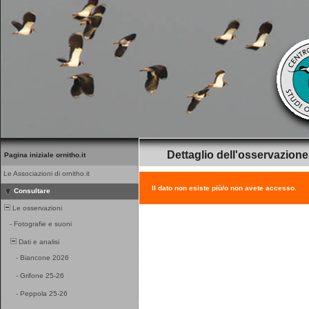
Dettaglio dell'osservazione
Pagina iniziale ornitho.it
Le Associazioni di ornitho.it
Il dato non esiste più/o non avete accesso.
Consultare
Le osservazioni
-
Fotografie e suoni
Dati e analisi
-
Biancone 2026
-
Grifone 25-26
-
Peppola 25-26