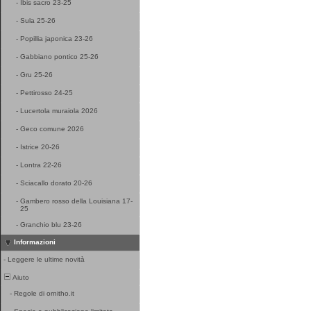
-
Ibis sacro 23-25
-
Sula 25-26
-
Popillia japonica 23-26
-
Gabbiano pontico 25-26
-
Gru 25-26
-
Pettirosso 24-25
-
Lucertola muraiola 2026
-
Geco comune 2026
-
Istrice 20-26
-
Lontra 22-26
-
Sciacallo dorato 20-26
-
Gambero rosso della Louisiana 17-
25
-
Granchio blu 23-26
Informazioni
-
Leggere le ultime novità
Aiuto
-
Regole di ornitho.it