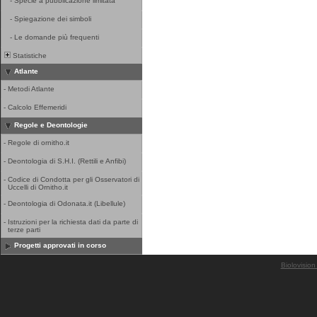
-
Specie a pubblicazione limitata
-
Spiegazione dei simboli
-
Le domande più frequenti
Statistiche
Atlante
-
Metodi Atlante
-
Calcolo Effemeridi
Regole e Deontologie
-
Regole di ornitho.it
-
Deontologia di S.H.I. (Rettili e Anfibi)
-
Codice di Condotta per gli Osservatori di
Uccelli di Ornitho.it
-
Deontologia di Odonata.it (Libellule)
-
Istruzioni per la richiesta dati da parte di
terze parti
Progetti approvati in corso
Biolovision