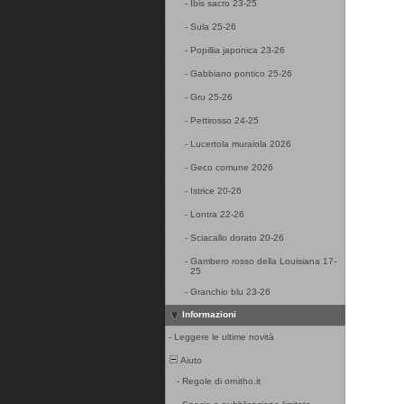
-
Ibis sacro 23-25
-
Sula 25-26
-
Popillia japonica 23-26
-
Gabbiano pontico 25-26
-
Gru 25-26
-
Pettirosso 24-25
-
Lucertola muraiola 2026
-
Geco comune 2026
-
Istrice 20-26
-
Lontra 22-26
-
Sciacallo dorato 20-26
-
Gambero rosso della Louisiana 17-
25
-
Granchio blu 23-26
Informazioni
-
Leggere le ultime novità
Aiuto
-
Regole di ornitho.it