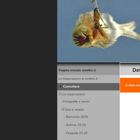
Det
Pagina iniziale ornitho.it
Le Associazioni di ornitho.it
Il dato n
Consultare
Le osservazioni
-
Fotografie e suoni
Dati e analisi
-
Biancone 2026
-
Grifone 25-26
-
Peppola 25-26