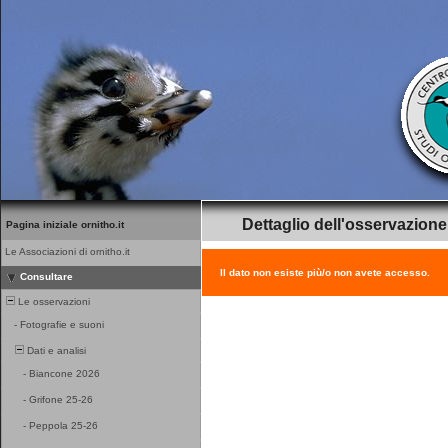
Dettaglio dell'osservazione
Pagina iniziale ornitho.it
Le Associazioni di ornitho.it
Il dato non esiste più/o non avete accesso.
Consultare
Le osservazioni
-
Fotografie e suoni
Dati e analisi
-
Biancone 2026
-
Grifone 25-26
-
Peppola 25-26