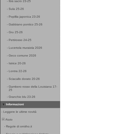
-
Ibis sacro 23-25
-
Sula 25-26
-
Popillia japonica 23-26
-
Gabbiano pontico 25-26
-
Gru 25-26
-
Pettirosso 24-25
-
Lucertola muraiola 2026
-
Geco comune 2026
-
Istrice 20-26
-
Lontra 22-26
-
Sciacallo dorato 20-26
-
Gambero rosso della Louisiana 17-
25
-
Granchio blu 23-26
Informazioni
-
Leggere le ultime novità
Aiuto
-
Regole di ornitho.it