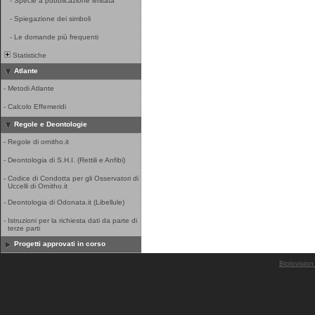
-
Specie a pubblicazione limitata
-
Spiegazione dei simboli
-
Le domande più frequenti
Statistiche
Atlante
-
Metodi Atlante
-
Calcolo Effemeridi
Regole e Deontologie
-
Regole di ornitho.it
-
Deontologia di S.H.I. (Rettili e Anfibi)
-
Codice di Condotta per gli Osservatori di
Uccelli di Ornitho.it
-
Deontologia di Odonata.it (Libellule)
-
Istruzioni per la richiesta dati da parte di
terze parti
Progetti approvati in corso
Biolovision