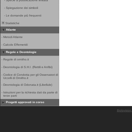
-
Specie a pubblicazione limitata
-
Spiegazione dei simboli
-
Le domande più frequenti
Statistiche
Atlante
-
Metodi Atlante
-
Calcolo Effemeridi
Regole e Deontologie
-
Regole di ornitho.it
-
Deontologia di S.H.I. (Rettili e Anfibi)
-
Codice di Condotta per gli Osservatori di
Uccelli di Ornitho.it
-
Deontologia di Odonata.it (Libellule)
-
Istruzioni per la richiesta dati da parte di
terze parti
Progetti approvati in corso
Biolovision