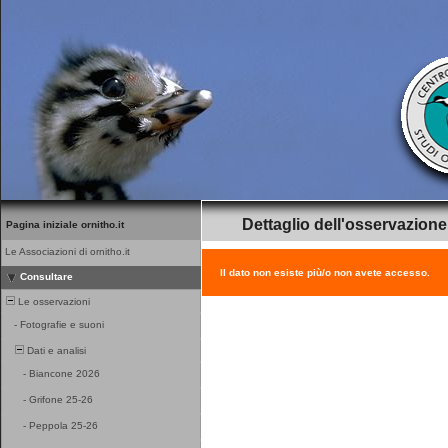
Dettaglio dell'osservazione
Pagina iniziale ornitho.it
Le Associazioni di ornitho.it
Il dato non esiste più/o non avete accesso.
Consultare
Le osservazioni
-
Fotografie e suoni
Dati e analisi
-
Biancone 2026
-
Grifone 25-26
-
Peppola 25-26