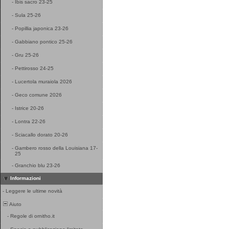
-
Ibis sacro 23-25
-
Sula 25-26
-
Popillia japonica 23-26
-
Gabbiano pontico 25-26
-
Gru 25-26
-
Pettirosso 24-25
-
Lucertola muraiola 2026
-
Geco comune 2026
-
Istrice 20-26
-
Lontra 22-26
-
Sciacallo dorato 20-26
-
Gambero rosso della Louisiana 17-
25
-
Granchio blu 23-26
Informazioni
-
Leggere le ultime novità
Aiuto
-
Regole di ornitho.it