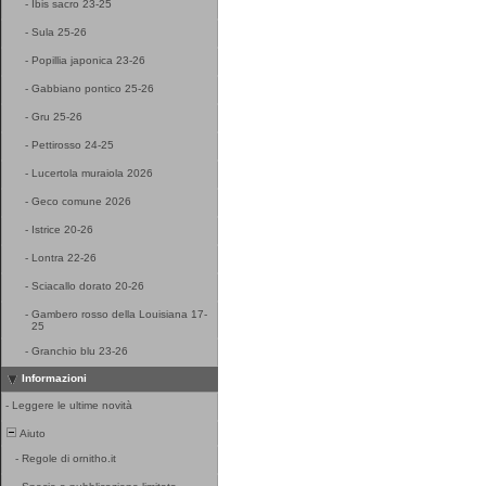
-
Ibis sacro 23-25
-
Sula 25-26
-
Popillia japonica 23-26
-
Gabbiano pontico 25-26
-
Gru 25-26
-
Pettirosso 24-25
-
Lucertola muraiola 2026
-
Geco comune 2026
-
Istrice 20-26
-
Lontra 22-26
-
Sciacallo dorato 20-26
-
Gambero rosso della Louisiana 17-
25
-
Granchio blu 23-26
Informazioni
-
Leggere le ultime novità
Aiuto
-
Regole di ornitho.it