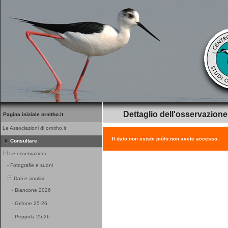
Dettaglio dell'osservazione
Pagina iniziale ornitho.it
Le Associazioni di ornitho.it
Il dato non esiste più/o non avete accesso.
Consultare
Le osservazioni
-
Fotografie e suoni
Dati e analisi
-
Biancone 2026
-
Grifone 25-26
-
Peppola 25-26