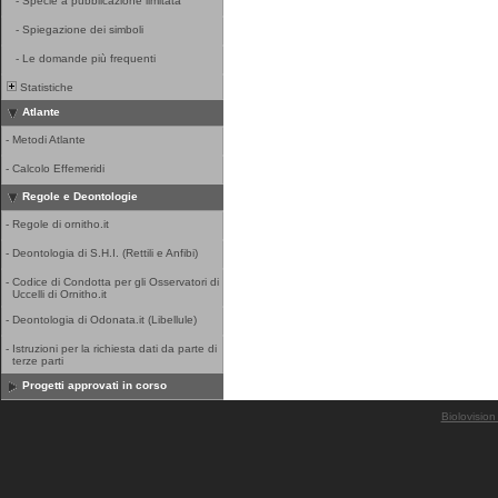
-
Specie a pubblicazione limitata
-
Spiegazione dei simboli
-
Le domande più frequenti
Statistiche
Atlante
-
Metodi Atlante
-
Calcolo Effemeridi
Regole e Deontologie
-
Regole di ornitho.it
-
Deontologia di S.H.I. (Rettili e Anfibi)
-
Codice di Condotta per gli Osservatori di
Uccelli di Ornitho.it
-
Deontologia di Odonata.it (Libellule)
-
Istruzioni per la richiesta dati da parte di
terze parti
Progetti approvati in corso
Biolovision