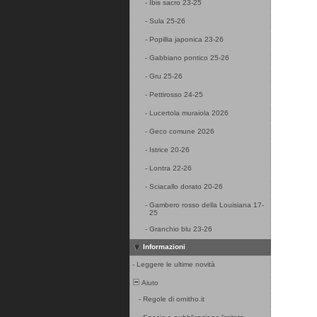
-
Ibis sacro 23-25
-
Sula 25-26
-
Popillia japonica 23-26
-
Gabbiano pontico 25-26
-
Gru 25-26
-
Pettirosso 24-25
-
Lucertola muraiola 2026
-
Geco comune 2026
-
Istrice 20-26
-
Lontra 22-26
-
Sciacallo dorato 20-26
-
Gambero rosso della Louisiana 17-
25
-
Granchio blu 23-26
Informazioni
-
Leggere le ultime novità
Aiuto
-
Regole di ornitho.it