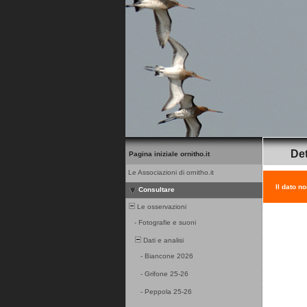
Det
Pagina iniziale ornitho.it
Le Associazioni di ornitho.it
Il dato n
Consultare
Le osservazioni
-
Fotografie e suoni
Dati e analisi
-
Biancone 2026
-
Grifone 25-26
-
Peppola 25-26