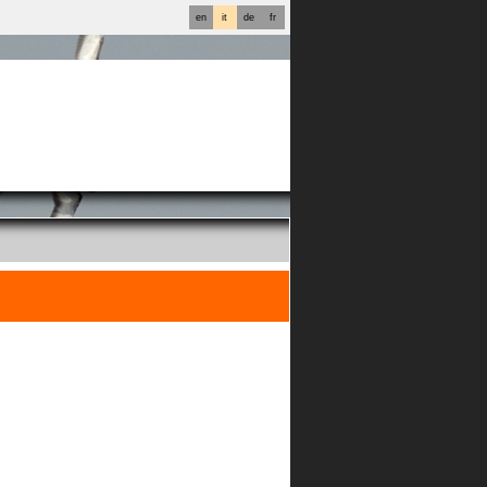
en
it
de
fr