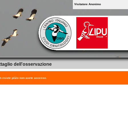
Visitatore Anonimo
taglio dell'osservazione
on esiste più/o non avete accesso.