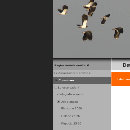
Det
Pagina iniziale ornitho.it
Le Associazioni di ornitho.it
Il dato n
Consultare
Le osservazioni
-
Fotografie e suoni
Dati e analisi
-
Biancone 2026
-
Grifone 25-26
-
Peppola 25-26