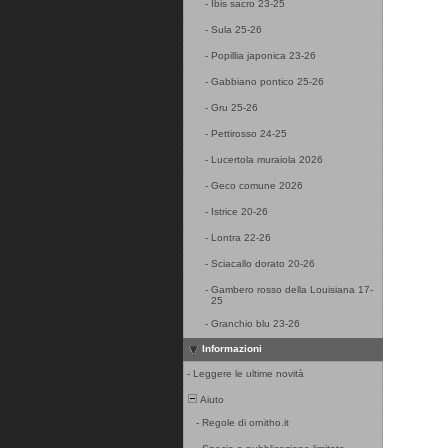
-
Ibis sacro 23-25
-
Sula 25-26
-
Popillia japonica 23-26
-
Gabbiano pontico 25-26
-
Gru 25-26
-
Pettirosso 24-25
-
Lucertola muraiola 2026
-
Geco comune 2026
-
Istrice 20-26
-
Lontra 22-26
-
Sciacallo dorato 20-26
-
Gambero rosso della Louisiana 17-
25
-
Granchio blu 23-26
Informazioni
-
Leggere le ultime novità
Aiuto
-
Regole di ornitho.it