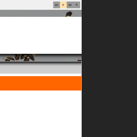
en
it
de
fr