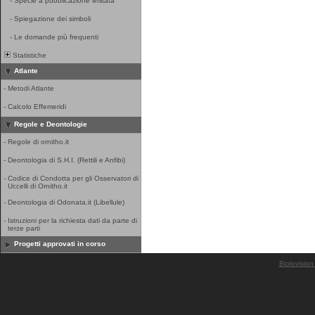
-
Specie a pubblicazione limitata
-
Spiegazione dei simboli
-
Le domande più frequenti
Statistiche
Atlante
-
Metodi Atlante
-
Calcolo Effemeridi
Regole e Deontologie
-
Regole di ornitho.it
-
Deontologia di S.H.I. (Rettili e Anfibi)
-
Codice di Condotta per gli Osservatori di
Uccelli di Ornitho.it
-
Deontologia di Odonata.it (Libellule)
-
Istruzioni per la richiesta dati da parte di
terze parti
Progetti approvati in corso
Biolovision