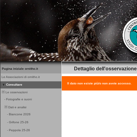
Dettaglio dell'osservazione
Pagina iniziale ornitho.it
Le Associazioni di ornitho.it
Il dato non esiste più/o non avete accesso.
Consultare
Le osservazioni
-
Fotografie e suoni
Dati e analisi
-
Biancone 2026
-
Grifone 25-26
-
Peppola 25-26