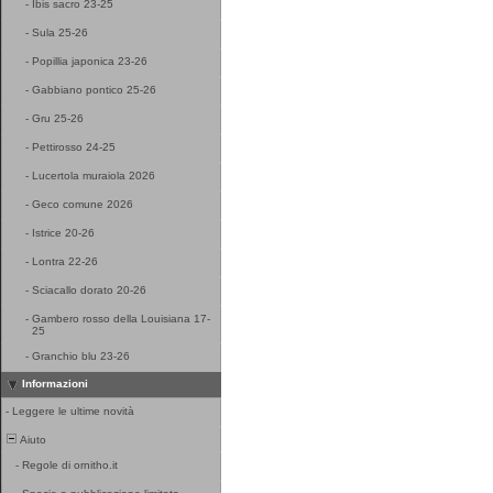
-
Ibis sacro 23-25
-
Sula 25-26
-
Popillia japonica 23-26
-
Gabbiano pontico 25-26
-
Gru 25-26
-
Pettirosso 24-25
-
Lucertola muraiola 2026
-
Geco comune 2026
-
Istrice 20-26
-
Lontra 22-26
-
Sciacallo dorato 20-26
-
Gambero rosso della Louisiana 17-
25
-
Granchio blu 23-26
Informazioni
-
Leggere le ultime novità
Aiuto
-
Regole di ornitho.it