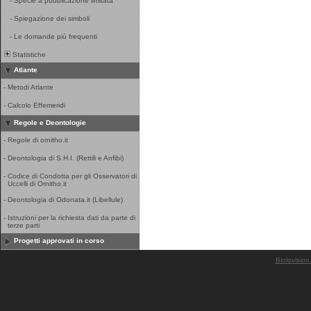
-
Specie a pubblicazione limitata
-
Spiegazione dei simboli
-
Le domande più frequenti
Statistiche
Atlante
-
Metodi Atlante
-
Calcolo Effemeridi
Regole e Deontologie
-
Regole di ornitho.it
-
Deontologia di S.H.I. (Rettili e Anfibi)
-
Codice di Condotta per gli Osservatori di
Uccelli di Ornitho.it
-
Deontologia di Odonata.it (Libellule)
-
Istruzioni per la richiesta dati da parte di
terze parti
Progetti approvati in corso
Biolovision