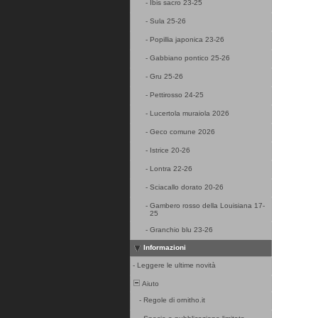
-
Ibis sacro 23-25
-
Sula 25-26
-
Popillia japonica 23-26
-
Gabbiano pontico 25-26
-
Gru 25-26
-
Pettirosso 24-25
-
Lucertola muraiola 2026
-
Geco comune 2026
-
Istrice 20-26
-
Lontra 22-26
-
Sciacallo dorato 20-26
-
Gambero rosso della Louisiana 17-
25
-
Granchio blu 23-26
Informazioni
-
Leggere le ultime novità
Aiuto
-
Regole di ornitho.it