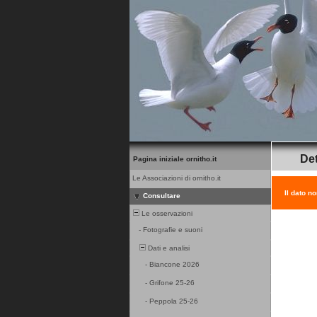
Det
Pagina iniziale ornitho.it
Le Associazioni di ornitho.it
Il dato n
Consultare
Le osservazioni
-
Fotografie e suoni
Dati e analisi
-
Biancone 2026
-
Grifone 25-26
-
Peppola 25-26