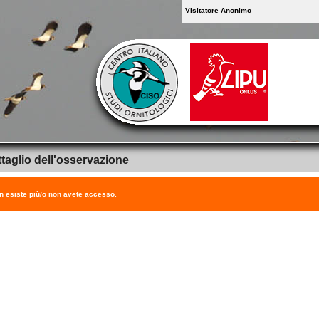
Visitatore Anonimo
taglio dell'osservazione
on esiste più/o non avete accesso.