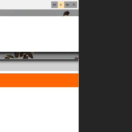
en
it
de
fr