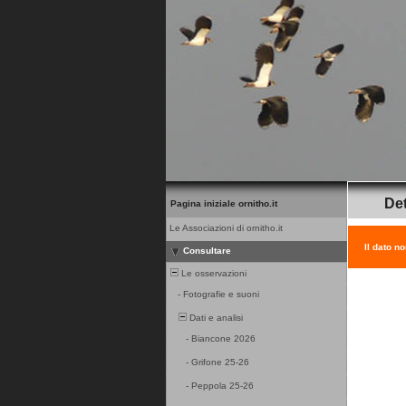
Det
Pagina iniziale ornitho.it
Le Associazioni di ornitho.it
Il dato n
Consultare
Le osservazioni
-
Fotografie e suoni
Dati e analisi
-
Biancone 2026
-
Grifone 25-26
-
Peppola 25-26