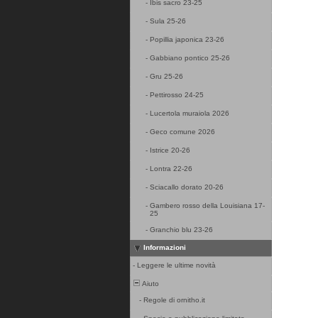
-
Ibis sacro 23-25
-
Sula 25-26
-
Popillia japonica 23-26
-
Gabbiano pontico 25-26
-
Gru 25-26
-
Pettirosso 24-25
-
Lucertola muraiola 2026
-
Geco comune 2026
-
Istrice 20-26
-
Lontra 22-26
-
Sciacallo dorato 20-26
-
Gambero rosso della Louisiana 17-
25
-
Granchio blu 23-26
Informazioni
-
Leggere le ultime novità
Aiuto
-
Regole di ornitho.it