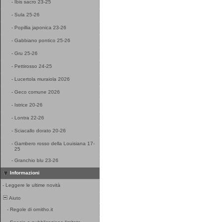
-
Ibis sacro 23-25
-
Sula 25-26
-
Popillia japonica 23-26
-
Gabbiano pontico 25-26
-
Gru 25-26
-
Pettirosso 24-25
-
Lucertola muraiola 2026
-
Geco comune 2026
-
Istrice 20-26
-
Lontra 22-26
-
Sciacallo dorato 20-26
-
Gambero rosso della Louisiana 17-
25
-
Granchio blu 23-26
Informazioni
-
Leggere le ultime novità
Aiuto
-
Regole di ornitho.it