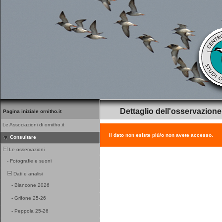
Dettaglio dell'osservazione
Pagina iniziale ornitho.it
Le Associazioni di ornitho.it
Il dato non esiste più/o non avete accesso.
Consultare
Le osservazioni
-
Fotografie e suoni
Dati e analisi
-
Biancone 2026
-
Grifone 25-26
-
Peppola 25-26