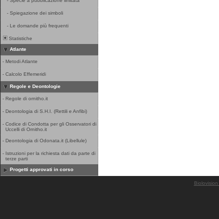
-
Specie a pubblicazione limitata
-
Spiegazione dei simboli
-
Le domande più frequenti
Statistiche
Atlante
-
Metodi Atlante
-
Calcolo Effemeridi
Regole e Deontologie
-
Regole di ornitho.it
-
Deontologia di S.H.I. (Rettili e Anfibi)
-
Codice di Condotta per gli Osservatori di
Uccelli di Ornitho.it
-
Deontologia di Odonata.it (Libellule)
-
Istruzioni per la richiesta dati da parte di
terze parti
Progetti approvati in corso
Biolovision