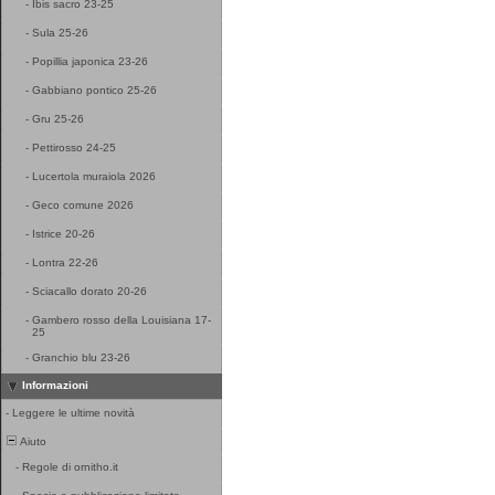
-
Ibis sacro 23-25
-
Sula 25-26
-
Popillia japonica 23-26
-
Gabbiano pontico 25-26
-
Gru 25-26
-
Pettirosso 24-25
-
Lucertola muraiola 2026
-
Geco comune 2026
-
Istrice 20-26
-
Lontra 22-26
-
Sciacallo dorato 20-26
-
Gambero rosso della Louisiana 17-
25
-
Granchio blu 23-26
Informazioni
-
Leggere le ultime novità
Aiuto
-
Regole di ornitho.it