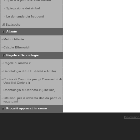
-
Specie a pubblicazione limitata
-
Spiegazione dei simboli
-
Le domande più frequenti
Statistiche
Atlante
-
Metodi Atlante
-
Calcolo Effemeridi
Regole e Deontologie
-
Regole di ornitho.it
-
Deontologia di S.H.I. (Rettili e Anfibi)
-
Codice di Condotta per gli Osservatori di
Uccelli di Ornitho.it
-
Deontologia di Odonata.it (Libellule)
-
Istruzioni per la richiesta dati da parte di
terze parti
Progetti approvati in corso
Biolovision