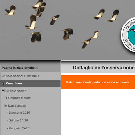
Dettaglio dell'osservazione
Pagina iniziale ornitho.it
Le Associazioni di ornitho.it
Il dato non esiste più/o non avete accesso.
Consultare
Le osservazioni
-
Fotografie e suoni
Dati e analisi
-
Biancone 2026
-
Grifone 25-26
-
Peppola 25-26