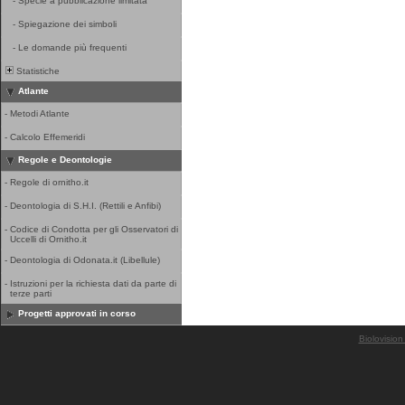
-
Specie a pubblicazione limitata
-
Spiegazione dei simboli
-
Le domande più frequenti
Statistiche
Atlante
-
Metodi Atlante
-
Calcolo Effemeridi
Regole e Deontologie
-
Regole di ornitho.it
-
Deontologia di S.H.I. (Rettili e Anfibi)
-
Codice di Condotta per gli Osservatori di
Uccelli di Ornitho.it
-
Deontologia di Odonata.it (Libellule)
-
Istruzioni per la richiesta dati da parte di
terze parti
Progetti approvati in corso
Biolovision