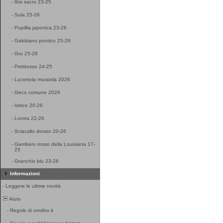
-
Ibis sacro 23-25
-
Sula 25-26
-
Popillia japonica 23-26
-
Gabbiano pontico 25-26
-
Gru 25-26
-
Pettirosso 24-25
-
Lucertola muraiola 2026
-
Geco comune 2026
-
Istrice 20-26
-
Lontra 22-26
-
Sciacallo dorato 20-26
-
Gambero rosso della Louisiana 17-
25
-
Granchio blu 23-26
Informazioni
-
Leggere le ultime novità
Aiuto
-
Regole di ornitho.it