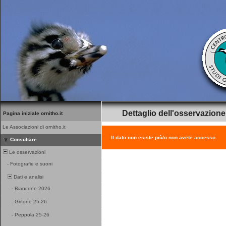
Dettaglio dell'osservazione
Pagina iniziale ornitho.it
Le Associazioni di ornitho.it
Il dato non esiste più/o non avete accesso.
Consultare
Le osservazioni
-
Fotografie e suoni
Dati e analisi
-
Biancone 2026
-
Grifone 25-26
-
Peppola 25-26