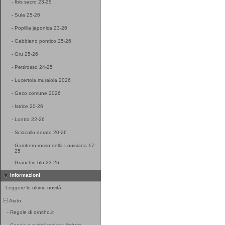
-
Ibis sacro 23-25
-
Sula 25-26
-
Popillia japonica 23-26
-
Gabbiano pontico 25-26
-
Gru 25-26
-
Pettirosso 24-25
-
Lucertola muraiola 2026
-
Geco comune 2026
-
Istrice 20-26
-
Lontra 22-26
-
Sciacallo dorato 20-26
-
Gambero rosso della Louisiana 17-
25
-
Granchio blu 23-26
Informazioni
-
Leggere le ultime novità
Aiuto
-
Regole di ornitho.it