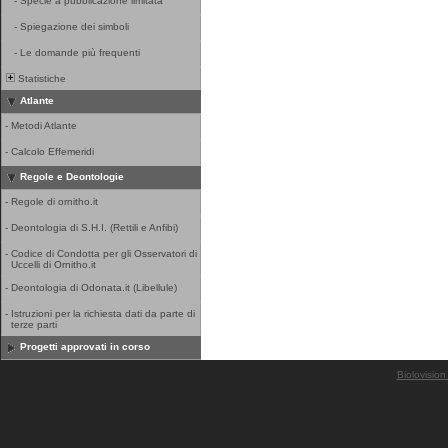
-
Specie a pubblicazione limitata
-
Spiegazione dei simboli
-
Le domande più frequenti
Statistiche
Atlante
-
Metodi Atlante
-
Calcolo Effemeridi
Regole e Deontologie
-
Regole di ornitho.it
-
Deontologia di S.H.I. (Rettili e Anfibi)
-
Codice di Condotta per gli Osservatori di
Uccelli di Ornitho.it
-
Deontologia di Odonata.it (Libellule)
-
Istruzioni per la richiesta dati da parte di
terze parti
Progetti approvati in corso
Biolovision