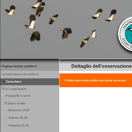
Dettaglio dell'osservazione
Pagina iniziale ornitho.it
Le Associazioni di ornitho.it
Il dato non esiste più/o non avete accesso.
Consultare
Le osservazioni
-
Fotografie e suoni
Dati e analisi
-
Biancone 2026
-
Grifone 25-26
-
Peppola 25-26