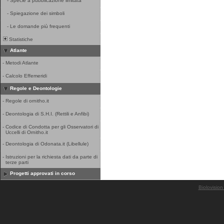
-
Specie a pubblicazione limitata
-
Spiegazione dei simboli
-
Le domande più frequenti
Statistiche
Atlante
-
Metodi Atlante
-
Calcolo Effemeridi
Regole e Deontologie
-
Regole di ornitho.it
-
Deontologia di S.H.I. (Rettili e Anfibi)
-
Codice di Condotta per gli Osservatori di
Uccelli di Ornitho.it
-
Deontologia di Odonata.it (Libellule)
-
Istruzioni per la richiesta dati da parte di
terze parti
Progetti approvati in corso
Biolovision