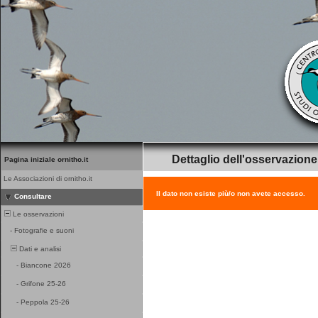
Dettaglio dell'osservazione
Pagina iniziale ornitho.it
Le Associazioni di ornitho.it
Il dato non esiste più/o non avete accesso.
Consultare
Le osservazioni
-
Fotografie e suoni
Dati e analisi
-
Biancone 2026
-
Grifone 25-26
-
Peppola 25-26