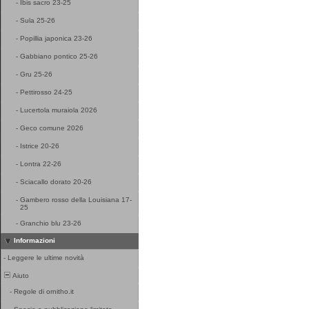
-
Ibis sacro 23-25
-
Sula 25-26
-
Popillia japonica 23-26
-
Gabbiano pontico 25-26
-
Gru 25-26
-
Pettirosso 24-25
-
Lucertola muraiola 2026
-
Geco comune 2026
-
Istrice 20-26
-
Lontra 22-26
-
Sciacallo dorato 20-26
-
Gambero rosso della Louisiana 17-
25
-
Granchio blu 23-26
Informazioni
-
Leggere le ultime novità
Aiuto
-
Regole di ornitho.it