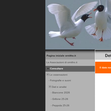
Det
Pagina iniziale ornitho.it
Le Associazioni di ornitho.it
Il dato n
Consultare
Le osservazioni
-
Fotografie e suoni
Dati e analisi
-
Biancone 2026
-
Grifone 25-26
-
Peppola 25-26