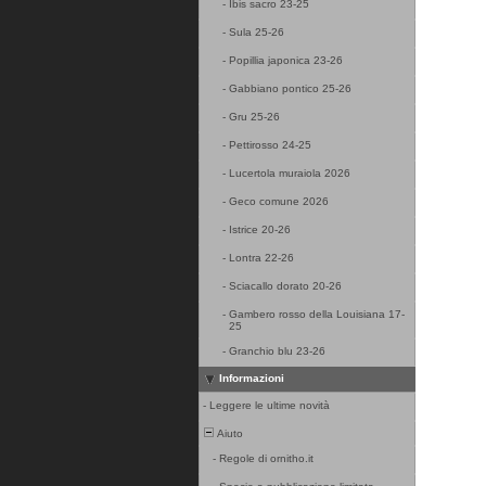
-
Ibis sacro 23-25
-
Sula 25-26
-
Popillia japonica 23-26
-
Gabbiano pontico 25-26
-
Gru 25-26
-
Pettirosso 24-25
-
Lucertola muraiola 2026
-
Geco comune 2026
-
Istrice 20-26
-
Lontra 22-26
-
Sciacallo dorato 20-26
-
Gambero rosso della Louisiana 17-
25
-
Granchio blu 23-26
Informazioni
-
Leggere le ultime novità
Aiuto
-
Regole di ornitho.it