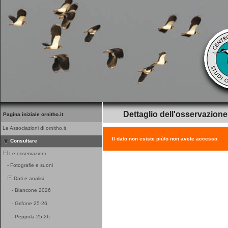
Dettaglio dell'osservazione
Pagina iniziale ornitho.it
Le Associazioni di ornitho.it
Il dato non esiste più/o non avete accesso.
Consultare
Le osservazioni
-
Fotografie e suoni
Dati e analisi
-
Biancone 2026
-
Grifone 25-26
-
Peppola 25-26