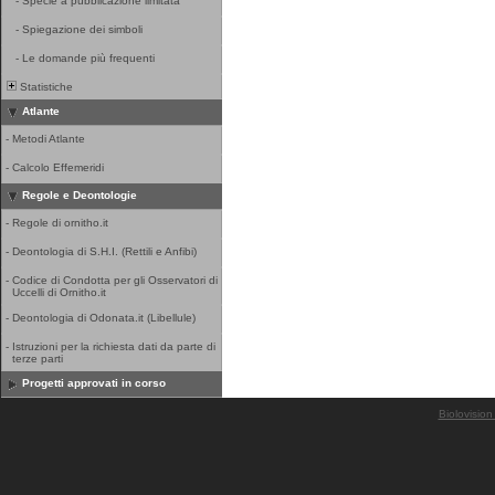
-
Specie a pubblicazione limitata
-
Spiegazione dei simboli
-
Le domande più frequenti
Statistiche
Atlante
-
Metodi Atlante
-
Calcolo Effemeridi
Regole e Deontologie
-
Regole di ornitho.it
-
Deontologia di S.H.I. (Rettili e Anfibi)
-
Codice di Condotta per gli Osservatori di
Uccelli di Ornitho.it
-
Deontologia di Odonata.it (Libellule)
-
Istruzioni per la richiesta dati da parte di
terze parti
Progetti approvati in corso
Biolovision