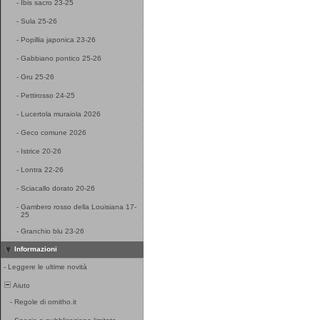
-
Ibis sacro 23-25
-
Sula 25-26
-
Popillia japonica 23-26
-
Gabbiano pontico 25-26
-
Gru 25-26
-
Pettirosso 24-25
-
Lucertola muraiola 2026
-
Geco comune 2026
-
Istrice 20-26
-
Lontra 22-26
-
Sciacallo dorato 20-26
-
Gambero rosso della Louisiana 17-
25
-
Granchio blu 23-26
Informazioni
-
Leggere le ultime novità
Aiuto
-
Regole di ornitho.it