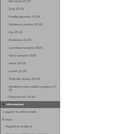
-
Ibis sacro 23-25
-
Sula 25-26
-
Popillia japonica 23-26
-
Gabbiano pontico 25-26
-
Gru 25-26
-
Pettirosso 24-25
-
Lucertola muraiola 2026
-
Geco comune 2026
-
Istrice 20-26
-
Lontra 22-26
-
Sciacallo dorato 20-26
-
Gambero rosso della Louisiana 17-
25
-
Granchio blu 23-26
Informazioni
-
Leggere le ultime novità
Aiuto
-
Regole di ornitho.it