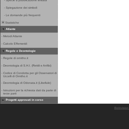
-
Specie a pubblicazione limitata
-
Spiegazione dei simboli
-
Le domande più frequenti
Statistiche
Atlante
-
Metodi Atlante
-
Calcolo Effemeridi
Regole e Deontologie
-
Regole di ornitho.it
-
Deontologia di S.H.I. (Rettili e Anfibi)
-
Codice di Condotta per gli Osservatori di
Uccelli di Ornitho.it
-
Deontologia di Odonata.it (Libellule)
-
Istruzioni per la richiesta dati da parte di
terze parti
Progetti approvati in corso
Biolovision