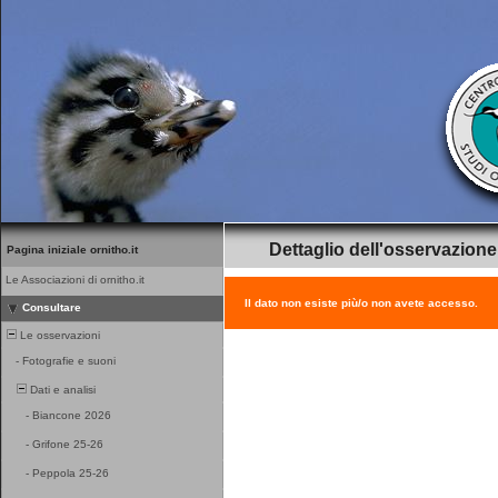
Dettaglio dell'osservazione
Pagina iniziale ornitho.it
Le Associazioni di ornitho.it
Il dato non esiste più/o non avete accesso.
Consultare
Le osservazioni
-
Fotografie e suoni
Dati e analisi
-
Biancone 2026
-
Grifone 25-26
-
Peppola 25-26