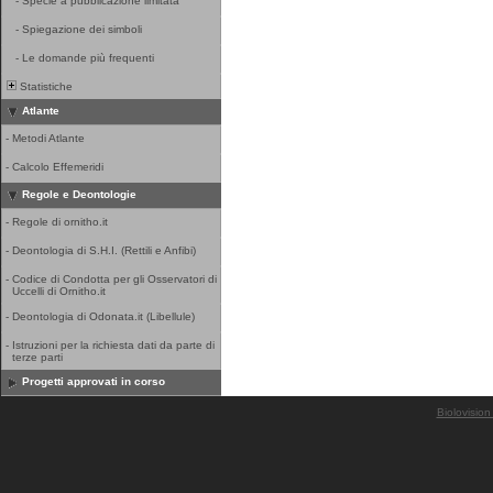
-
Specie a pubblicazione limitata
-
Spiegazione dei simboli
-
Le domande più frequenti
Statistiche
Atlante
-
Metodi Atlante
-
Calcolo Effemeridi
Regole e Deontologie
-
Regole di ornitho.it
-
Deontologia di S.H.I. (Rettili e Anfibi)
-
Codice di Condotta per gli Osservatori di
Uccelli di Ornitho.it
-
Deontologia di Odonata.it (Libellule)
-
Istruzioni per la richiesta dati da parte di
terze parti
Progetti approvati in corso
Biolovision