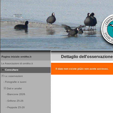
Dettaglio dell'osservazione
Pagina iniziale ornitho.it
Le Associazioni di ornitho.it
Il dato non esiste più/o non avete accesso.
Consultare
Le osservazioni
-
Fotografie e suoni
Dati e analisi
-
Biancone 2026
-
Grifone 25-26
-
Peppola 25-26