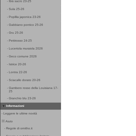
-
Ibis sacro 23-25
-
Sula 25-26
-
Popillia japonica 23-26
-
Gabbiano pontico 25-26
-
Gru 25-26
-
Pettirosso 24-25
-
Lucertola muraiola 2026
-
Geco comune 2026
-
Istrice 20-26
-
Lontra 22-26
-
Sciacallo dorato 20-26
-
Gambero rosso della Louisiana 17-
25
-
Granchio blu 23-26
Informazioni
-
Leggere le ultime novità
Aiuto
-
Regole di ornitho.it