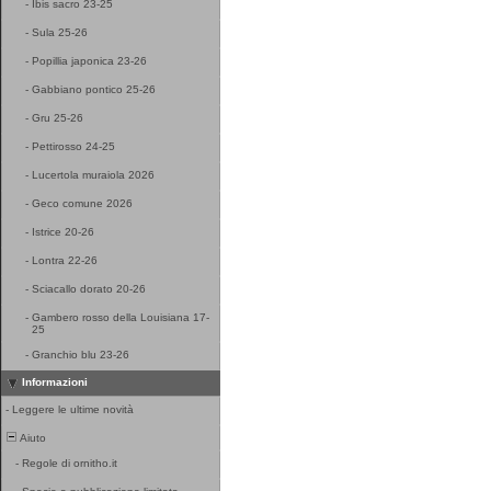
-
Ibis sacro 23-25
-
Sula 25-26
-
Popillia japonica 23-26
-
Gabbiano pontico 25-26
-
Gru 25-26
-
Pettirosso 24-25
-
Lucertola muraiola 2026
-
Geco comune 2026
-
Istrice 20-26
-
Lontra 22-26
-
Sciacallo dorato 20-26
-
Gambero rosso della Louisiana 17-
25
-
Granchio blu 23-26
Informazioni
-
Leggere le ultime novità
Aiuto
-
Regole di ornitho.it