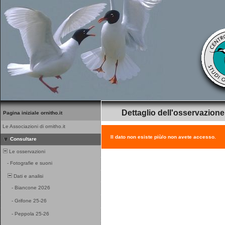
Dettaglio dell'osservazione
Pagina iniziale ornitho.it
Le Associazioni di ornitho.it
Il dato non esiste più/o non avete accesso.
Consultare
Le osservazioni
-
Fotografie e suoni
Dati e analisi
-
Biancone 2026
-
Grifone 25-26
-
Peppola 25-26