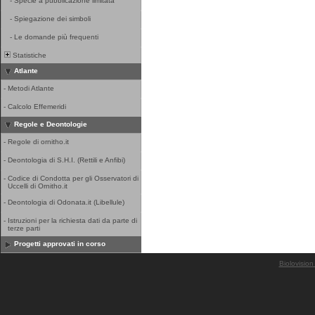
-
Specie a pubblicazione limitata
-
Spiegazione dei simboli
-
Le domande più frequenti
Statistiche
Atlante
-
Metodi Atlante
-
Calcolo Effemeridi
Regole e Deontologie
-
Regole di ornitho.it
-
Deontologia di S.H.I. (Rettili e Anfibi)
-
Codice di Condotta per gli Osservatori di
Uccelli di Ornitho.it
-
Deontologia di Odonata.it (Libellule)
-
Istruzioni per la richiesta dati da parte di
terze parti
Progetti approvati in corso
Biolovision