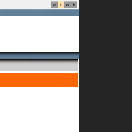
en
it
de
fr