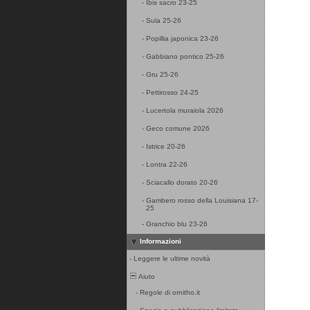
-
Ibis sacro 23-25
-
Sula 25-26
-
Popillia japonica 23-26
-
Gabbiano pontico 25-26
-
Gru 25-26
-
Pettirosso 24-25
-
Lucertola muraiola 2026
-
Geco comune 2026
-
Istrice 20-26
-
Lontra 22-26
-
Sciacallo dorato 20-26
-
Gambero rosso della Louisiana 17-
25
-
Granchio blu 23-26
Informazioni
-
Leggere le ultime novità
Aiuto
-
Regole di ornitho.it