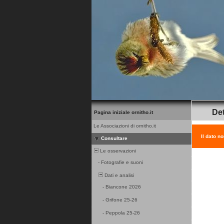
Det
Pagina iniziale ornitho.it
Le Associazioni di ornitho.it
Il dato n
Consultare
Le osservazioni
-
Fotografie e suoni
Dati e analisi
-
Biancone 2026
-
Grifone 25-26
-
Peppola 25-26