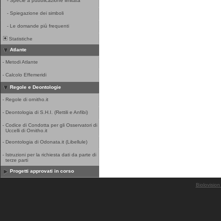
-
Specie a pubblicazione limitata
-
Spiegazione dei simboli
-
Le domande più frequenti
Statistiche
Atlante
-
Metodi Atlante
-
Calcolo Effemeridi
Regole e Deontologie
-
Regole di ornitho.it
-
Deontologia di S.H.I. (Rettili e Anfibi)
-
Codice di Condotta per gli Osservatori di
Uccelli di Ornitho.it
-
Deontologia di Odonata.it (Libellule)
-
Istruzioni per la richiesta dati da parte di
terze parti
Progetti approvati in corso
Biolovision