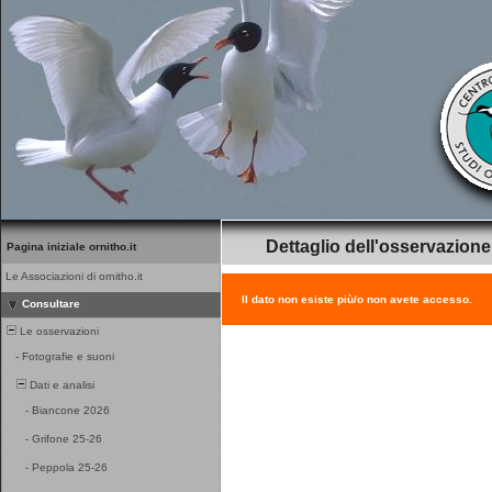
Dettaglio dell'osservazione
Pagina iniziale ornitho.it
Le Associazioni di ornitho.it
Il dato non esiste più/o non avete accesso.
Consultare
Le osservazioni
-
Fotografie e suoni
Dati e analisi
-
Biancone 2026
-
Grifone 25-26
-
Peppola 25-26