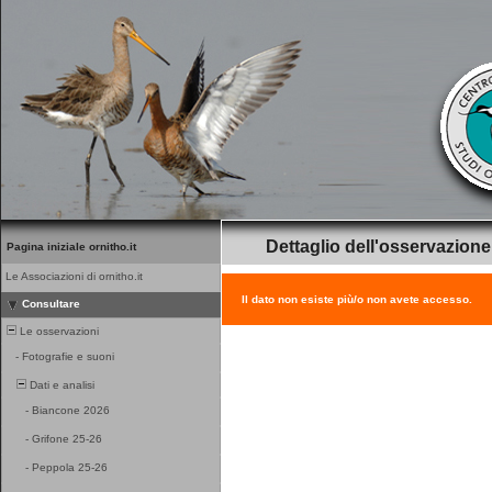
Dettaglio dell'osservazione
Pagina iniziale ornitho.it
Le Associazioni di ornitho.it
Il dato non esiste più/o non avete accesso.
Consultare
Le osservazioni
-
Fotografie e suoni
Dati e analisi
-
Biancone 2026
-
Grifone 25-26
-
Peppola 25-26