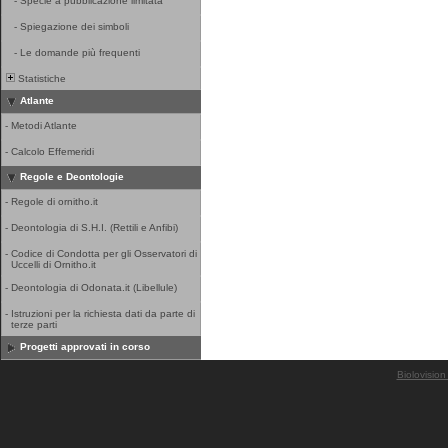
-
Specie a pubblicazione limitata
-
Spiegazione dei simboli
-
Le domande più frequenti
Statistiche
Atlante
-
Metodi Atlante
-
Calcolo Effemeridi
Regole e Deontologie
-
Regole di ornitho.it
-
Deontologia di S.H.I. (Rettili e Anfibi)
-
Codice di Condotta per gli Osservatori di
Uccelli di Ornitho.it
-
Deontologia di Odonata.it (Libellule)
-
Istruzioni per la richiesta dati da parte di
terze parti
Progetti approvati in corso
Biolovision