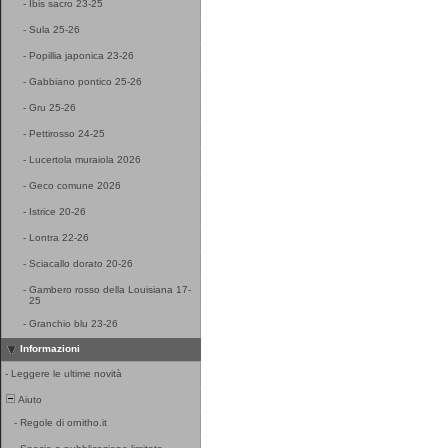
-
Ibis sacro 23-25
-
Sula 25-26
-
Popillia japonica 23-26
-
Gabbiano pontico 25-26
-
Gru 25-26
-
Pettirosso 24-25
-
Lucertola muraiola 2026
-
Geco comune 2026
-
Istrice 20-26
-
Lontra 22-26
-
Sciacallo dorato 20-26
-
Gambero rosso della Louisiana 17-
25
-
Granchio blu 23-26
Informazioni
-
Leggere le ultime novità
Aiuto
-
Regole di ornitho.it