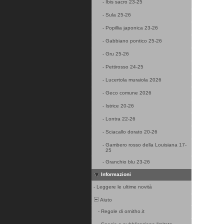
-
Ibis sacro 23-25
-
Sula 25-26
-
Popillia japonica 23-26
-
Gabbiano pontico 25-26
-
Gru 25-26
-
Pettirosso 24-25
-
Lucertola muraiola 2026
-
Geco comune 2026
-
Istrice 20-26
-
Lontra 22-26
-
Sciacallo dorato 20-26
-
Gambero rosso della Louisiana 17-
25
-
Granchio blu 23-26
Informazioni
-
Leggere le ultime novità
Aiuto
-
Regole di ornitho.it