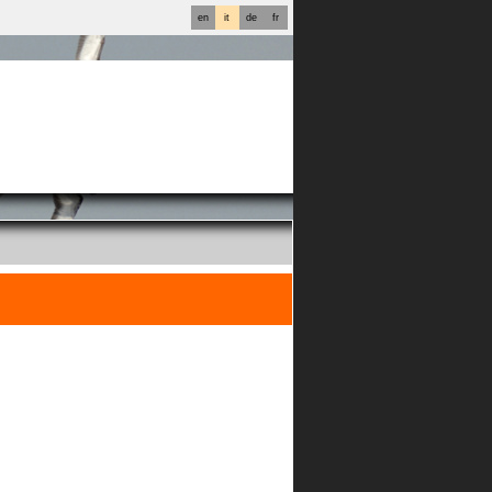
en
it
de
fr