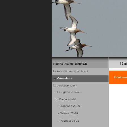
Det
Pagina iniziale ornitho.it
Le Associazioni di ornitho.it
Il dato n
Consultare
Le osservazioni
-
Fotografie e suoni
Dati e analisi
-
Biancone 2026
-
Grifone 25-26
-
Peppola 25-26