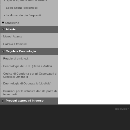
-
Specie a pubblicazione limitata
-
Spiegazione dei simboli
-
Le domande più frequenti
Statistiche
Atlante
-
Metodi Atlante
-
Calcolo Effemeridi
Regole e Deontologie
-
Regole di ornitho.it
-
Deontologia di S.H.I. (Rettili e Anfibi)
-
Codice di Condotta per gli Osservatori di
Uccelli di Ornitho.it
-
Deontologia di Odonata.it (Libellule)
-
Istruzioni per la richiesta dati da parte di
terze parti
Progetti approvati in corso
Biolovision