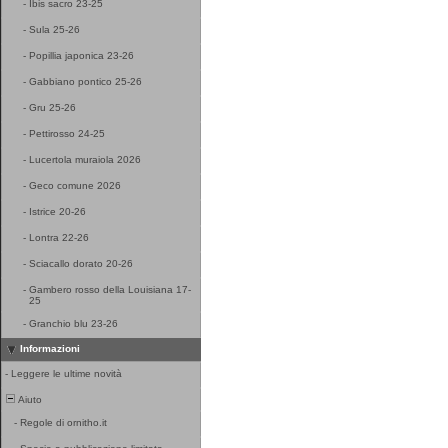
-
Ibis sacro 23-25
-
Sula 25-26
-
Popillia japonica 23-26
-
Gabbiano pontico 25-26
-
Gru 25-26
-
Pettirosso 24-25
-
Lucertola muraiola 2026
-
Geco comune 2026
-
Istrice 20-26
-
Lontra 22-26
-
Sciacallo dorato 20-26
-
Gambero rosso della Louisiana 17-
25
-
Granchio blu 23-26
Informazioni
-
Leggere le ultime novità
Aiuto
-
Regole di ornitho.it