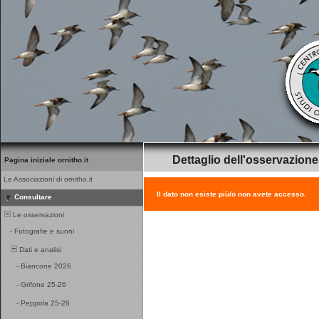
Dettaglio dell'osservazione
Pagina iniziale ornitho.it
Le Associazioni di ornitho.it
Il dato non esiste più/o non avete accesso.
Consultare
Le osservazioni
-
Fotografie e suoni
Dati e analisi
-
Biancone 2026
-
Grifone 25-26
-
Peppola 25-26