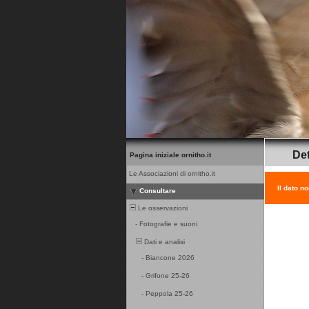
Det
Pagina iniziale ornitho.it
Le Associazioni di ornitho.it
Il dato n
Consultare
Le osservazioni
-
Fotografie e suoni
Dati e analisi
-
Biancone 2026
-
Grifone 25-26
-
Peppola 25-26