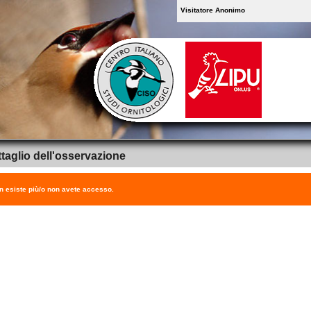
Visitatore Anonimo
taglio dell'osservazione
on esiste più/o non avete accesso.