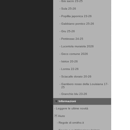
-
Ibis sacro 23-25
-
Sula 25-26
-
Popillia japonica 23-26
-
Gabbiano pontico 25-26
-
Gru 25-26
-
Pettirosso 24-25
-
Lucertola muraiola 2026
-
Geco comune 2026
-
Istrice 20-26
-
Lontra 22-26
-
Sciacallo dorato 20-26
-
Gambero rosso della Louisiana 17-
25
-
Granchio blu 23-26
Informazioni
-
Leggere le ultime novità
Aiuto
-
Regole di ornitho.it