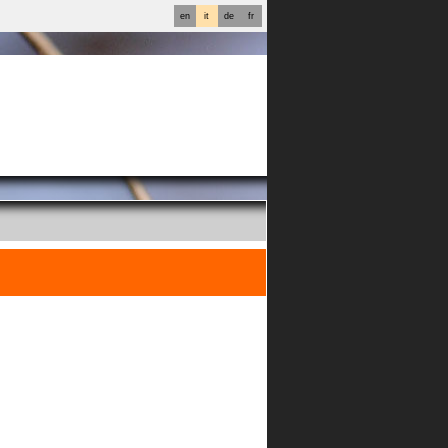
en
it
de
fr