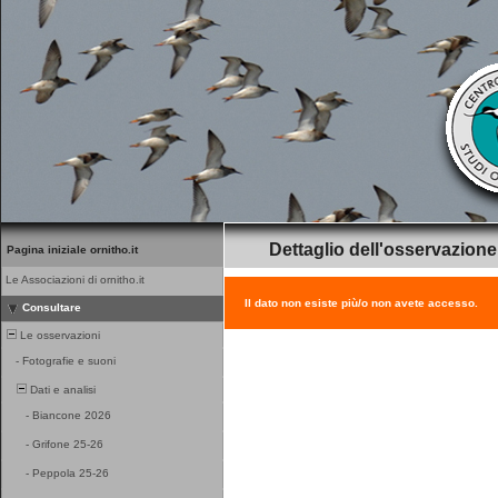
Dettaglio dell'osservazione
Pagina iniziale ornitho.it
Le Associazioni di ornitho.it
Il dato non esiste più/o non avete accesso.
Consultare
Le osservazioni
-
Fotografie e suoni
Dati e analisi
-
Biancone 2026
-
Grifone 25-26
-
Peppola 25-26