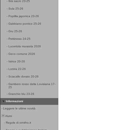
-
Ibis sacro 23-25
-
Sula 25-26
-
Popillia japonica 23-26
-
Gabbiano pontico 25-26
-
Gru 25-26
-
Pettirosso 24-25
-
Lucertola muraiola 2026
-
Geco comune 2026
-
Istrice 20-26
-
Lontra 22-26
-
Sciacallo dorato 20-26
-
Gambero rosso della Louisiana 17-
25
-
Granchio blu 23-26
Informazioni
-
Leggere le ultime novità
Aiuto
-
Regole di ornitho.it