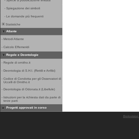
-
Specie a pubblicazione limitata
-
Spiegazione dei simboli
-
Le domande più frequenti
Statistiche
Atlante
-
Metodi Atlante
-
Calcolo Effemeridi
Regole e Deontologie
-
Regole di ornitho.it
-
Deontologia di S.H.I. (Rettili e Anfibi)
-
Codice di Condotta per gli Osservatori di
Uccelli di Ornitho.it
-
Deontologia di Odonata.it (Libellule)
-
Istruzioni per la richiesta dati da parte di
terze parti
Progetti approvati in corso
Biolovision