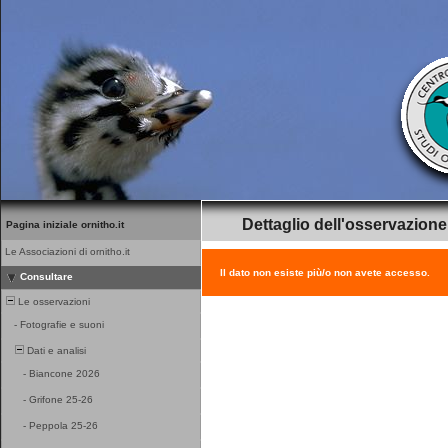
Dettaglio dell'osservazione
Pagina iniziale ornitho.it
Le Associazioni di ornitho.it
Il dato non esiste più/o non avete accesso.
Consultare
Le osservazioni
-
Fotografie e suoni
Dati e analisi
-
Biancone 2026
-
Grifone 25-26
-
Peppola 25-26