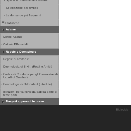
-
Specie a pubblicazione limitata
-
Spiegazione dei simboli
-
Le domande più frequenti
Statistiche
Atlante
-
Metodi Atlante
-
Calcolo Effemeridi
Regole e Deontologie
-
Regole di ornitho.it
-
Deontologia di S.H.I. (Rettili e Anfibi)
-
Codice di Condotta per gli Osservatori di
Uccelli di Ornitho.it
-
Deontologia di Odonata.it (Libellule)
-
Istruzioni per la richiesta dati da parte di
terze parti
Progetti approvati in corso
Biolovision