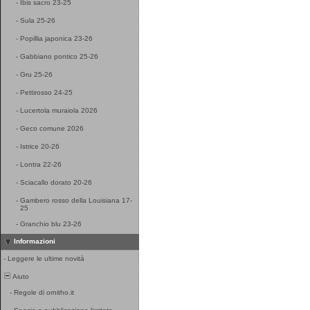
-
Ibis sacro 23-25
-
Sula 25-26
-
Popillia japonica 23-26
-
Gabbiano pontico 25-26
-
Gru 25-26
-
Pettirosso 24-25
-
Lucertola muraiola 2026
-
Geco comune 2026
-
Istrice 20-26
-
Lontra 22-26
-
Sciacallo dorato 20-26
-
Gambero rosso della Louisiana 17-
25
-
Granchio blu 23-26
Informazioni
-
Leggere le ultime novità
Aiuto
-
Regole di ornitho.it