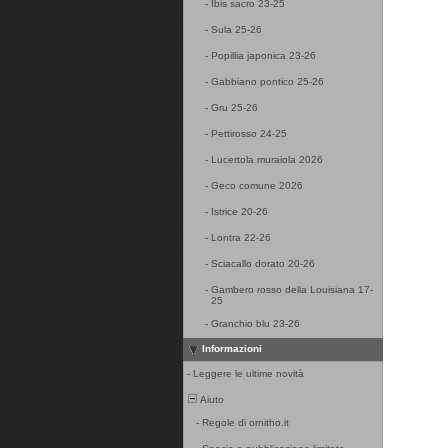
-
Ibis sacro 23-25
-
Sula 25-26
-
Popillia japonica 23-26
-
Gabbiano pontico 25-26
-
Gru 25-26
-
Pettirosso 24-25
-
Lucertola muraiola 2026
-
Geco comune 2026
-
Istrice 20-26
-
Lontra 22-26
-
Sciacallo dorato 20-26
-
Gambero rosso della Louisiana 17-
25
-
Granchio blu 23-26
Informazioni
-
Leggere le ultime novità
Aiuto
-
Regole di ornitho.it