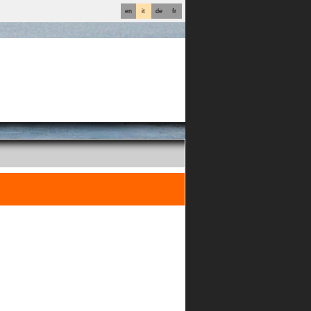
en
it
de
fr