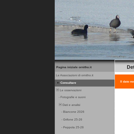
Det
Pagina iniziale ornitho.it
Le Associazioni di ornitho.it
Il dato n
Consultare
Le osservazioni
-
Fotografie e suoni
Dati e analisi
-
Biancone 2026
-
Grifone 25-26
-
Peppola 25-26