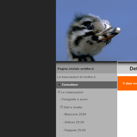
Det
Pagina iniziale ornitho.it
Le Associazioni di ornitho.it
Il dato n
Consultare
Le osservazioni
-
Fotografie e suoni
Dati e analisi
-
Biancone 2026
-
Grifone 25-26
-
Peppola 25-26