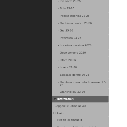
-
Ibis sacro 23-25
-
Sula 25-26
-
Popillia japonica 23-26
-
Gabbiano pontico 25-26
-
Gru 25-26
-
Pettirosso 24-25
-
Lucertola muraiola 2026
-
Geco comune 2026
-
Istrice 20-26
-
Lontra 22-26
-
Sciacallo dorato 20-26
-
Gambero rosso della Louisiana 17-
25
-
Granchio blu 23-26
Informazioni
-
Leggere le ultime novità
Aiuto
-
Regole di ornitho.it