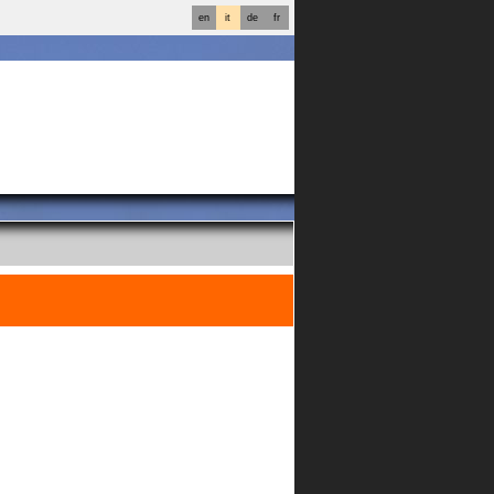
en
it
de
fr